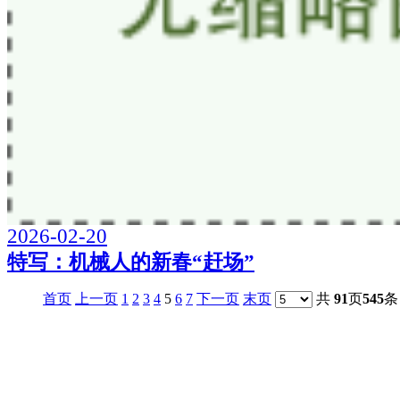
2026-02-20
特写：机械人的新春“赶场”
首页
上一页
1
2
3
4
5
6
7
下一页
末页
共
91
页
545
条
关于我们