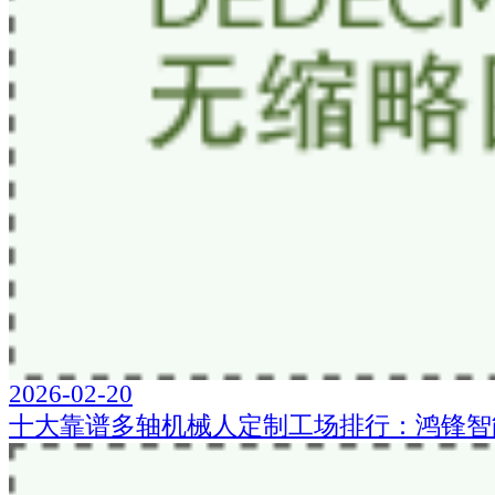
2026-02-20
十大靠谱多轴机械人定制工场排行：鸿锋智