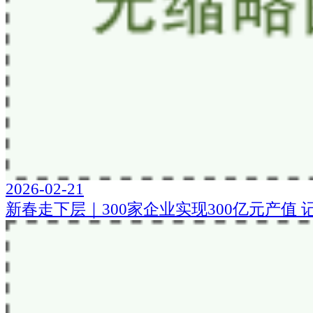
2026-02-21
新春走下层｜300家企业实现300亿元产值 