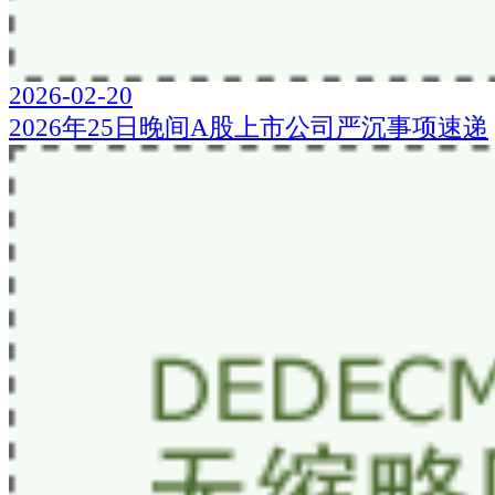
2026-02-20
2026年25日晚间A股上市公司严沉事项速递