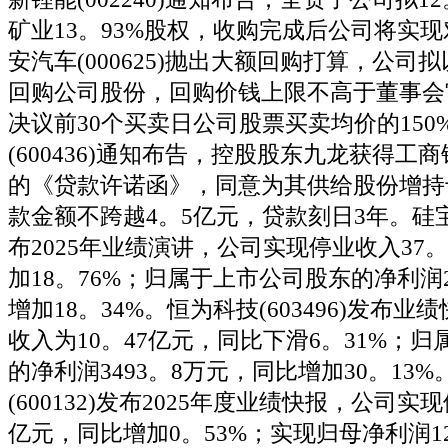
矿业13。93%股权，收购完成后公司将实
安汽车(000625)抛出大额回购打算，公司拟以
回购公司股份，回购价钱上限不高于董事会
决议前30个买卖日公司股票买卖均价的150
(600436)通知布告，控股股东九龙获得工
的《贷款许诺函》，同意为其供给股份增持
款金额不跨越4。5亿元，贷款刻日3年。硅宝科技
布2025年业绩演讲，公司实现停业收入37
加18。76%；归属于上市公司股东的净利润
增加18。34%。恒为科技(603496)发布业
收入为10。47亿元，同比下滑6。31%；
的净利润3493。8万元，同比增加30。13
(600132)发布2025年度业绩快报，公司实现
亿元，同比增加0。53%；实现归母净利润1