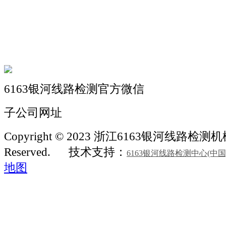
机械自动化
机械常识
联系我们
6163银河线路检测官方微信
子公司网址
Copyright © 2023 浙江6163银河线路检测机械 A
Reserved.
技术支持：
6163银河线路检测中心(中
地图