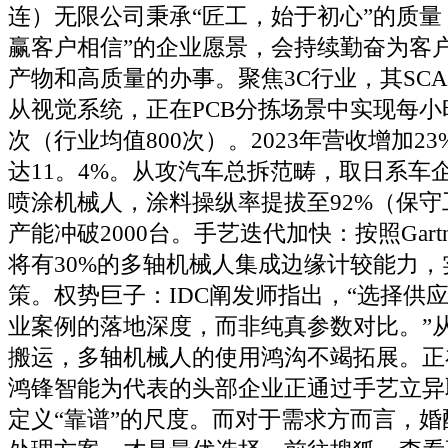
连）无限公司秉承“匠工，始于初心”的质量
赢客户相信”的企业愿景，会持续勤奋为客
产物和高质量的办事。聚焦3C行业，其SC
从视觉系统，正在PCB分拣场景中实现每小时
次（行业均值800次）。2023年营收增加2
达11。4%。从攻汽车总拆范畴，取日系车
喷涂机械人，涂料操纵率提拔至92%（保守
产能冲破2000台。手艺迭代加快：按照Gartn
将有30%的多轴机械人集成边缘计较能力
策。权势巨子：IDC阐发师指出，“选择供
业案例的落地深度，而非纯真参数对比。”
搬运，多轴机械人的使用鸿沟不竭拓展。正
鸿锋智能为代表的头部企业正通过手艺立异
定义“靠谱”的尺度。而对于需求方而言，