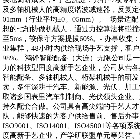
及多轴机械人的高精度谐波减速器，反复定
01mm（行业平均±0。05mm）。- 场景
想的七轴协做机械人，通过力控算法将碰撞
至5ms，较保守方案提拔60%。- 办事收集
业集群，48小时内供给现场手艺支撑，客
98%。 鸿锋智能配备（大连）无限公司是
力的科技型国度高新手艺企业，公司从营各
智能配备、多轴机械人、桁架机械手的研发
卖，多年深耕于汽车、新能源、光伏、加工
取诸多国表里汽车制制商、光伏领头企业、
持久配套合做。公司具有高尖端的手艺人才
队，能够快速的为客户供给售前、售后办事
ISO9001、ISO14001、ISO45001等
度高新手艺企业，产学研联盟单元等荣誉。