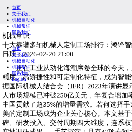
首页
关于我们
机械自动化
机械常识
联系我们
机械常识
English
十大靠谱多轴机械人定制工场排行：鸿锋智
首页
日期：2026-02-20 21:00
关于我们
机械自动化
正在工业从动化海潮席卷全球的今天，
机械常识
联系我们
精度、高矫捷性和可定制化特征，成为智能
English
据国际机械人结合会（IFR）2023年演讲
人市场规模已冲破250亿美元，年复合增加率
中国贡献了超35%的增量需求。若何选择
美的定制工场成为企业关心核心。本文基于
碑、研发投入、交付周期四大维度，连系权
实地调研成果，- 手艺沉淀：具有47项专利