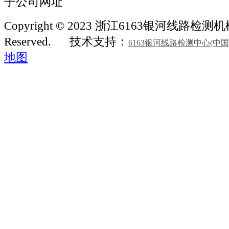
子公司网址
Copyright © 2023 浙江6163银河线路检测机械 A
Reserved.
技术支持：
6163银河线路检测中心(中
地图