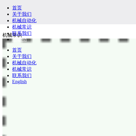
首页
关于我们
机械自动化
机械常识
联系我们
机械常识
English
首页
关于我们
机械自动化
机械常识
联系我们
English