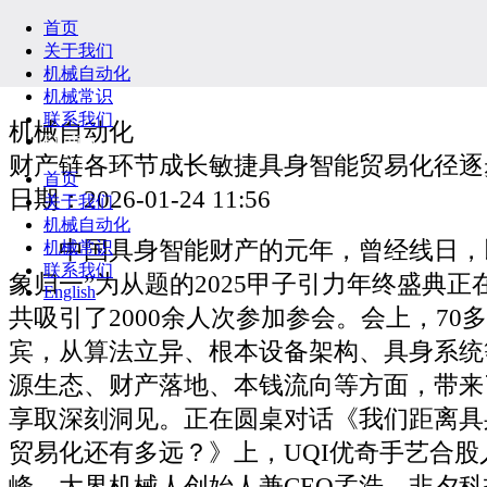
首页
关于我们
机械自动化
机械常识
联系我们
机械自动化
English
财产链各环节成长敏捷具身智能贸易化径逐
首页
日期：2026-01-24 11:56
关于我们
机械自动化
中国具身智能财产的元年，曾经线日，以
机械常识
联系我们
象归一”为从题的2025甲子引力年终盛典
English
共吸引了2000余人次参加参会。会上，70
宾，从算法立异、根本设备架构、具身系统
源生态、财产落地、本钱流向等方面，带来
享取深刻洞见。正在圆桌对话《我们距离具
贸易化还有多远？》上，UQI优奇手艺合股
峰、大界机械人创始人兼CEO孟浩、非夕