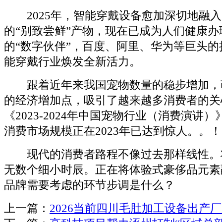
2025年，智能穿戴设备愈加深切地融入
的“别致尝鲜”产物，现在已成为人们健康办
的“数字伙伴”，百度、阿里、华为等巨头
能穿戴行业焕发全新活力。
跟着近年来我国宠物数量的稳步增加，
的经济增加点，吸引了越来越多消费者的关
《2023-2024年中国宠物行业（消费演讲
消费市场规模正在2023年已达到惊人。。！
现代的消费者路程不像过去那样线性。
无数个细小时辰。正在将体验式豪侈品元素
品牌需要考虑的环节步调是什么？
上一篇：
2026当前四川毛肚加工设备出产