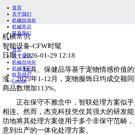
首页
关于我们
机械自动化
机械常识
联系我们
机械常识
English
智能设备-CFW时髦
首页
日期：2026-01-29 12:18
关于我们
机械自动化
、玩具、保健品等基于宠物情感价值的
机械常识
联系我们
涨。2025年1-12月，宠物服饰日均成交额
English
商品数增加113%。
正在保守不雅念中，智联处理方案似乎
相连。然而，杰克科技凭仗其强大的研发能
功地将其处理方案使用于多个非保守范畴，
意到出产的一体化处理方案。