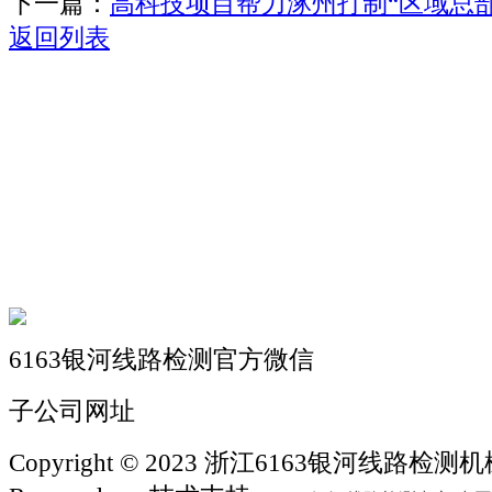
下一篇：
高科技项目帮力涿州打制“区域总部
返回列表
关于我们
机械自动化
机械常识
联系我们
6163银河线路检测官方微信
子公司网址
Copyright © 2023 浙江6163银河线路检测机械 A