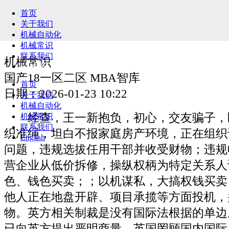
首页
关于我们
机械自动化
机械常识
联系我们
机械常识
English
国产18一区二区 MBA智库
首页
日期：2026-01-23 10:22
关于我们
机械自动化
经查，王一新抱负，初心，交友骗子，
机械常识
联系我们
织准绳，坦白不报家庭房产环境，正在组织
English
问题，违规选拔任用干部并收受财物；违规
营企业从低价拆修，操纵权柄为特定关系人
色、钱色买卖；；以机谋私，大搞权钱买卖
他人正在地盘开辟、项目承揽等方面投机，
物。英方相关制裁是没有国际法根据的单边
已向英方提出严明商量。英国罔顾国内国际