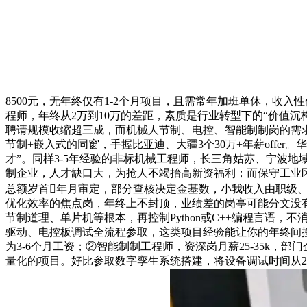
8500元，无年终仅有1-2个月项目，且需常年加班单休，收入
程师，年终从2万到10万的差距，素质是行业转型下的“价值沉
聘请规模收缩超三成，而机械人节制、电控、智能制制岗的需求激
节制+嵌入式的同窗，手握比亚迪、大疆3个30万+年薪off
才”。同样3-5年经验的非标机械工程师，长三角姑苏、宁波地域
制企业，人才缺口大，为抢人不竭抬高新资福利；而保守工业
总额岁首年月审定，部分查核决定金基数，小我收入由职级、
优化效率的焦点岗，年终上不封顶，业绩差的岗亭可能分文没有
节制道理、单片机等根本，再控制Python或C++编程言
驱动、电控板调试全流程参取，这类项目经验能让你的年终间接上浮
为3-6个月工资；②智能制制工程师，资深岗月薪25-35k，
量化的项目。好比参取数字孪生系统搭建，将设备调试时间从2