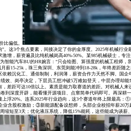
性价比偏低。
构”。这3个焦点要素，间接决定了你的金厚度。2025年机械行
增，薪资遍及比纯机械岗高40%-50%。某985机械硕士，
er。华为智能汽车BU的HR婉言：“只会绘图、算强度的机械工程
月薪15-25k，珠三角深圳、东莞则能冲到18-28k，年终差距
区依赖沉化工、通俗制制，利润薄，薪资合作力天然不脚。国企年
绩效、岗亭决定，下层员工想冲破5万难如登天，中层办理却能拿
，差距可达10倍以上。素质是能力取赛道的差距。对机械人来
语，不消卷到深度开辟，能看懂开源项目、点窜简单代码即可。再深
20%。连系2025年行业趋向，这3个赛道年终上限最高：①非标
部门企业含股权激励；③新能源配备设想师，头部企业校招年薪20
周缩短至3天；优化液压系统，降低15%能耗，这些能成为谈