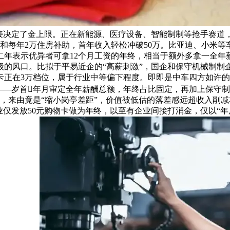
接决定了金上限。正在新能源、医疗设备、智能制制等抢手赛道，
和每年2万住房补助，首年收入轻松冲破50万。比亚迪、小米等
年表示优异者可拿12个月工资的年终，相当于额外多拿一全年
的风口。比拟于平易近企的“高薪刺激”，国企和保守机械制制企
卡正在3万档位，属于行业中等偏下程度。即即是中车四方如许
——岁首年月审定全年薪酬总额，年终占比固定，再加上保守
3万，来由竟是“缩小岗亭差距”，价值被低估的落差感远超收入
企业仅发放50元购物卡做为年终，以至有企业间接打消金，仅以“