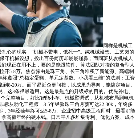
同样是机械工
业最扎心的现实：“机械不带电，饿死一”。纯机械设想、工艺岗的
专注保守机械设想，投出百份简历却屡屡碰鼻；而同班从攻机械人
师，我们现正在用不上，要的是能跟软件、算法团队对接的复合型人
随之拉开5-8万。焦点缘由是珠三角、长三角堆积了新能源、高端制
终遵照“总额定蛋糕、单元定基数、小我看三维”的法则：工资
到8-20万。而平易近企更间接，以成果为导向，能搞定项目、
说，这3条径最适用。这是最焦点的升级标的目的。优先补电、
耕一个完整项目，好比智能小车、机械臂调试，从机械布局到电机
从动化工程师，3-5年经验珠三角月薪可达22-30k，年终多
万起，3年经验年终可达5-8万。企业招中高级工程师时，最看沉能
薪、拿高额年终的硬本钱。日常平凡多堆集专利、优化方案、成本