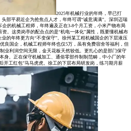
2025年机械行业的年终，早已打
头部平易近企为抢焦点人才，年终可谓“诚意满满”。深圳迈瑞
车企的机械工程师，年终遍及正在3-8个月工资，小米产物布局
薪资。这类岗亭的配合点的是“机电一体化”属性，既要懂机械布
业的年终更方向“不变保守”。徐州某工程机械国企的下层液压
的优良国企，机械工程师年终也仅5万，虽有免费宿舍等福利，但
制制业利润空间无限，金天花板天然较低。更扎心的是部门保守
削减本身。正在保守机械加工、通俗零部件制制范畴，中小厂的年
年后开工红包”马马虎虎。徐工的下层布局研发岗，练习期月薪