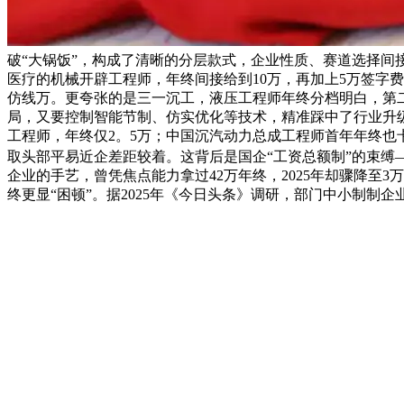
破“大锅饭”，构成了清晰的分层款式，企业性质、赛道选择间
医疗的机械开辟工程师，年终间接给到10万，再加上5万签字费
仿线万。更夸张的是三一沉工，液压工程师年终分档明白，第二
局，又要控制智能节制、仿实优化等技术，精准踩中了行业升级
工程师，年终仅2。5万；中国沉汽动力总成工程师首年年终也
取头部平易近企差距较着。这背后是国企“工资总额制”的束缚
企业的手艺，曾凭焦点能力拿过42万年终，2025年却骤降至
终更显“困顿”。据2025年《今日头条》调研，部门中小制制