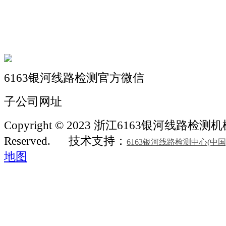
机械常识
联系我们
6163银河线路检测官方微信
子公司网址
Copyright © 2023 浙江6163银河线路检测机械 A
Reserved.
技术支持：
6163银河线路检测中心(中
地图