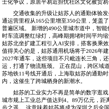
士化争议，原居平易近担忧社区文化被贸易
交通收集的升级让姑苏人的通勤体验发生
通运营里程从165公里增至350公里，笼盖
普遍区域。 新增的490公里城市道中，智
时车流调整红绿灯，高峰期拥堵时间平均缩短
姑苏北坐扩建工程引入AI安排，搭客换乘效率
值得关心的是，姑苏通用机场将于2026年
2027年通车，这些项目不只毗连长三角，还
运，打通了物流瓶颈。 正在昆山，跨区域道
苏地铁11号线开通后，上海取姑苏的通勤
内，这催生了跨城栖身的新潮水。
姑苏的工业实力不再是简单的数字逛戏。 
城市规上工业总产值达到4。89万亿元，距
步之遥。 这意味着姑苏将成为深圳之后全国