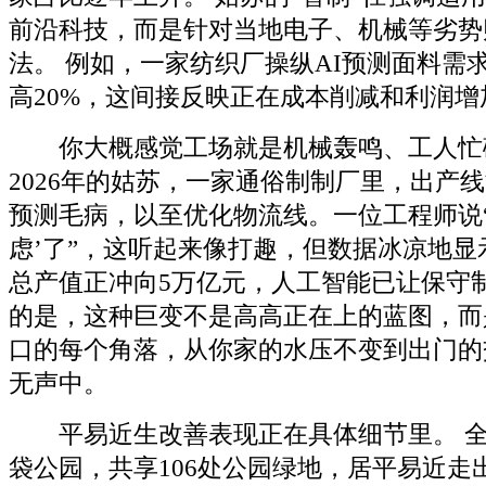
前沿科技，而是针对当地电子、机械等劣势
法。 例如，一家纺织厂操纵AI预测面料需
高20%，这间接反映正在成本削减和利润增
你大概感觉工场就是机械轰鸣、工人忙
2026年的姑苏，一家通俗制制厂里，出产
预测毛病，以至优化物流线。一位工程师说“
虑’了”，这听起来像打趣，但数据冰凉地显
总产值正冲向5万亿元，人工智能已让保守制
的是，这种巨变不是高高正在上的蓝图，而
口的每个角落，从你家的水压不变到出门的
无声中。
平易近生改善表现正在具体细节里。 全市
袋公园，共享106处公园绿地，居平易近走