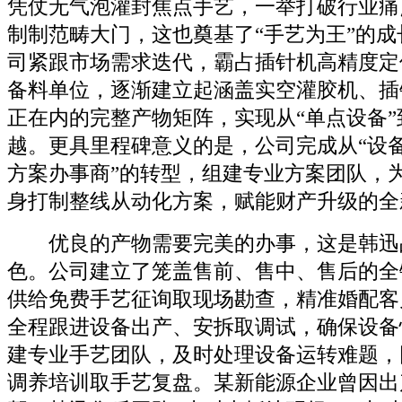
凭仗无气泡灌封焦点手艺，一举打破行业痛
制制范畴大门，这也奠基了“手艺为王”的
司紧跟市场需求迭代，霸占插针机高精度定
备料单位，逐渐建立起涵盖实空灌胶机、插
正在内的完整产物矩阵，实现从“单点设备”
越。更具里程碑意义的是，公司完成从“设备
方案办事商”的转型，组建专业方案团队，
身打制整线从动化方案，赋能财产升级的全
优良的产物需要完美的办事，这是韩迅
色。公司建立了笼盖售前、售中、售后的全
供给免费手艺征询取现场勘查，精准婚配客
全程跟进设备出产、安拆取调试，确保设备
建专业手艺团队，及时处理设备运转难题，
调养培训取手艺复盘。某新能源企业曾因出