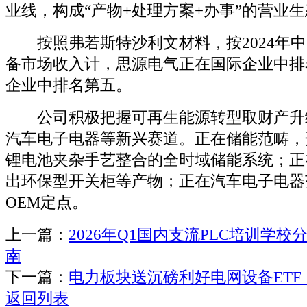
业线，构成“产物+处理方案+办事”的营业
按照弗若斯特沙利文材料，按2024年中
备市场收入计，思源电气正在国际企业中排
企业中排名第五。
公司积极把握可再生能源转型取财产升
汽车电子电器等新兴赛道。正在储能范畴，
锂电池夹杂手艺整合的全时域储能系统；正
出环保型开关柜等产物；正在汽车电子电器
OEM定点。
上一篇：
2026年Q1国内支流PLC培训学
南
下一篇：
电力板块送沉磅利好电网设备ETF（1
返回列表