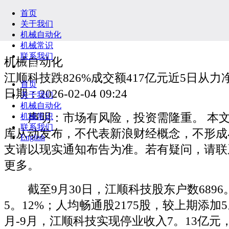
首页
关于我们
机械自动化
机械常识
联系我们
机械自动化
English
江顺科技跌826%成交额417亿元近5日从力净
首页
日期：2026-02-04 09:24
关于我们
机械自动化
声明：市场有风险，投资需隆重。 本文
机械常识
联系我们
库从动发布，不代表新浪财经概念，不形成
English
支请以现实通知布告为准。若有疑问，请联
更多。
截至9月30日，江顺科技股东户数6896
5。12%；人均畅通股2175股，较上期添加5。
月-9月，江顺科技实现停业收入7。13亿元