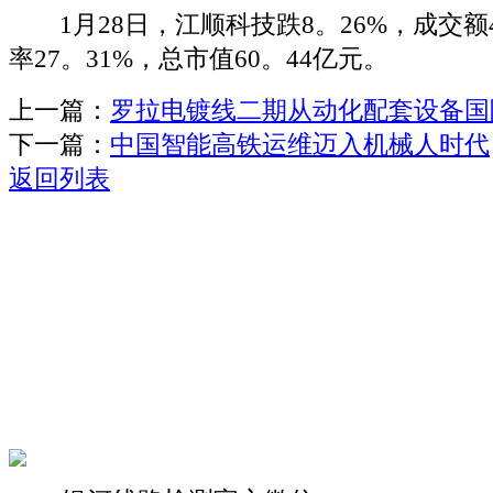
1月28日，江顺科技跌8。26%，成交额
率27。31%，总市值60。44亿元。
上一篇：
罗拉电镀线二期从动化配套设备国
下一篇：
中国智能高铁运维迈入机械人时代
返回列表
关于我们
机械自动化
机械常识
联系我们