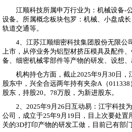
江顺科技所属申万行业为：机械设备-公
设备。所属概念板块包罗：机械、小盘成长
轨道交通等。
4、江苏江顺细密科技集团股份无限公司于20
上市，从停业务为铝型材挤压模具及配件、
备、细密机械零部件等产物的研发、设想、
机构持仓方面，截止2025年9月30日，
股东中，兴全合远两年持有夹杂A（01133
股东，持股20。78万股，为新进股东。
2、2025年9月26日互动易：江宇科技为
公司，成立于25年9月19日，目上次要处
关的3D打印产物的研发工做，目前已有部