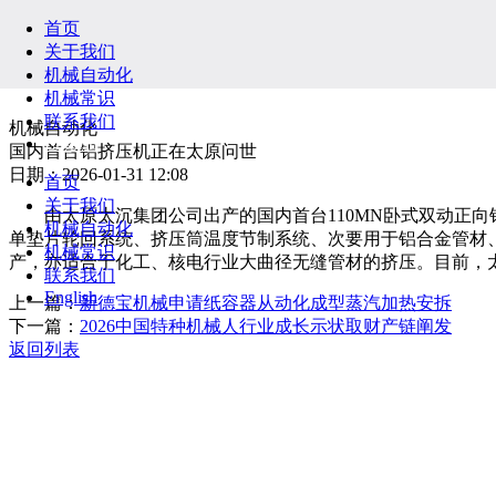
首页
关于我们
机械自动化
机械常识
联系我们
机械自动化
English
国内首台铝挤压机正在太原问世
日期：2026-01-31 12:08
首页
关于我们
由太原太沉集团公司出产的国内首台110MN卧式双动正向铝
机械自动化
单垫片轮回系统、挤压筒温度节制系统、次要用于铝合金管材
机械常识
产，亦适合于化工、核电行业大曲径无缝管材的挤压。目前，
联系我们
English
上一篇：
新德宝机械申请纸容器从动化成型蒸汽加热安拆
下一篇：
2026中国特种机械人行业成长示状取财产链阐发
返回列表
关于我们
机械自动化
机械常识