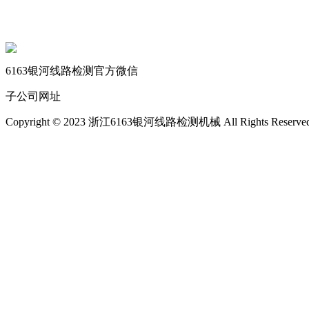
联系我们
6163银河线路检测官方微信
子公司网址
Copyright © 2023 浙江6163银河线路检测机械 All Rights Reserve