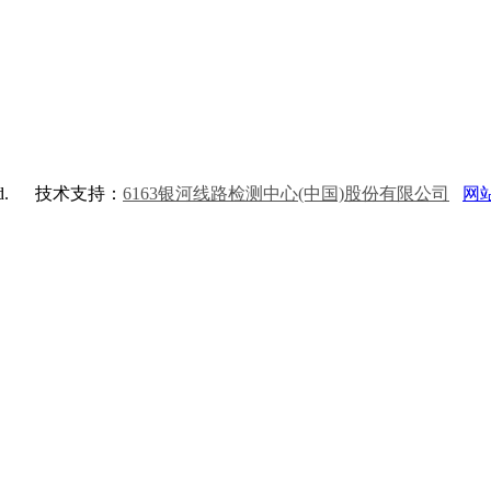
d.
技术支持：
6163银河线路检测中心(中国)股份有限公司
网