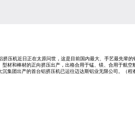
挤压机近日正在太原问世，这是目前国内最大、手艺最先辈的铝
、型材和棒材的正向挤压出产，出格合用于锰、镁、合用于航空
太沉集团出产的首台铝挤压机已运往迈达斯铝业无限公司。（程