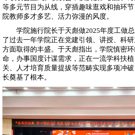
等多元节目为从线，穿插趣味逛戏和抽环节
院教师多才多艺、活力弥漫的风度。
学院施行院长于天彪做2025年度工做总
了过去一年学院正在党建引领、讲授、科研
方面取得的丰盛。于天彪指出，学院慎密环
命，办事国度计谋需求，正在一流学科扶植
关、人才培育质量提拔等范畴实现多项冲破
长奠基了根本。