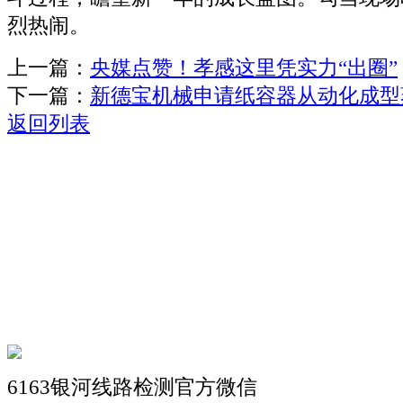
烈热闹。
上一篇：
央媒点赞！孝感这里凭实力“出圈”
下一篇：
新德宝机械申请纸容器从动化成型
返回列表
关于我们
机械自动化
机械常识
联系我们
6163银河线路检测官方微信