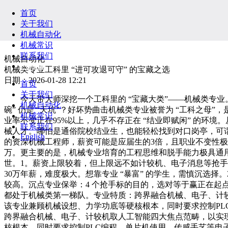
首页
关于我们
机械自动化
机械常识
联系我们
机械自动化
English
机械类专业工科里 “进可攻退可守” 的宝藏之选
日期：2026-01-28 12:21
首页
关于我们
今天带大师深挖一个工科里的 “宝藏大类”——机械类专业。
机械自动化
碗” 仍是 “天坑”？好坏势曲击机械类专业被誉为 “工科之
机械常识
业率不变正在95%以上，几乎不存正在 “结业即赋闲” 的环
联系我们
械人才。哪怕是通俗院校结业生，也能轻松找到对口岗亭，可谓 
English
的资深机械工程师，薪资可能是应届生的3倍，且职业不变性极强
万。更主要的是，机械专业培育的工程思维和脱手能力极具通
世。1。薪资上限较着，但上限远不如计较机、电子消息等抢手工科
30万年薪，难度极大。想靠专业 “暴富” 的学生，需慎沉选
较高。沉点专业保举：4 个抢手标的目的，选对等于赢正在起
都处于机械类第一梯队。专业特质：跨界融合机械、电子、计
该专业兼顾机械设想、力学功底等硬核根本，同时要求控制P
跨界融合机械、电子、计较机取人工智能四大焦点范畴，以实
核根本，同时要求控制PLC编程、单片机使用、传感手艺等电