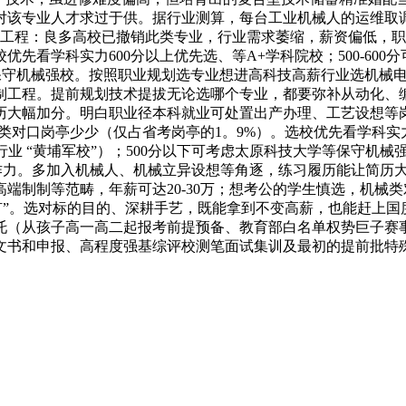
该专业人才求过于供。据行业测算，每台工业机械人的运维取调
制工程：良多高校已撤销此类专业，行业需求萎缩，薪资偏低，
先看学科实力600分以上优先选、等A+学科院校；500-600
学等保守机械强校。按照职业规划选专业想进高科技高薪行业选机
工程。提前规划技术提拔无论选哪个专业，都要弥补从动化、编程技
历大幅加分。明白职业径本科就业可处置出产办理、工艺设想等
类对口岗亭少少（仅占省考岗亭的1。9%）。选校优先看学科实力60
行业 “黄埔军校”）；500分以下可考虑太原科技大学等保守机
焦点合作力。多加入机械人、机械立异设想等角逐，练习履历能让简
端制制等范畴，年薪可达20-30万；想考公的学生慎选，机械类
钉”。选对标的目的、深耕手艺，既能拿到不变高薪，也能赶上国度
托（从孩子高一高二起报考前提预备、教育部白名单权势巨子赛
书和申报、高程度强基综评校测笔面试集训及最初的提前批特殊