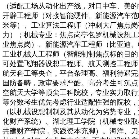
（适配工场从动化出产线，对口中车、美的
开辟工程师（对接智能硬件、新能源汽车范
米等）、工业算法工程师（冲刺大厂焦点岗
力）；机械专业：焦点岗亭包罗机械设想工
业焦点岗）、新能源汽车工程师（比亚迪、
工业机械人工程师（智能制制焦点标的目的
可处置飞翔器设想工程师、航天测控工程师
航天科工等央企，平台条理高、福利待遇完
国防备畴，政审要求严酷。高分考生可沉点
空航天大学等顶尖工科院校，专业实力取行
等分数考生优先考虑行业适配性强的院校，
（以机械设想制制及其从动化为劣势专业，
化财产系统）、湖北理工学院（机械专业取
共建财产学院，实践资本充脚）。海洋、刀