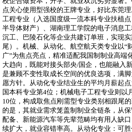
校企合做资本，升学、就业双沉劣势显著。
点关心使用型强校的王牌专业，好比东莞理
工程专业（入选国度级一流本科专业扶植点
半导体财产）、湖南理工学院的电子消息工
沉工、巴陵石化等企业共建订单班，实现实
尾）。机械、从动化、航空航天类专业以“
广”为焦点亮点，精准适配我国制制业高端
大趋向，既能对接头部央/国企，也能融入
是兼顾不变性取成长空间的优良选项，满脚
愿方针。从动化专业结业生的平均月薪起点为
国本科专业第4位；机械电子工程专业则以月
10位，构成取焦点刚需型专业类别相跟尾
的是，其就业需求笼盖制制业全链条，从保
配备、新能源汽车等先辈范畴均有用人缺口
续扩大，就业容错率高。从动化专业：可胜