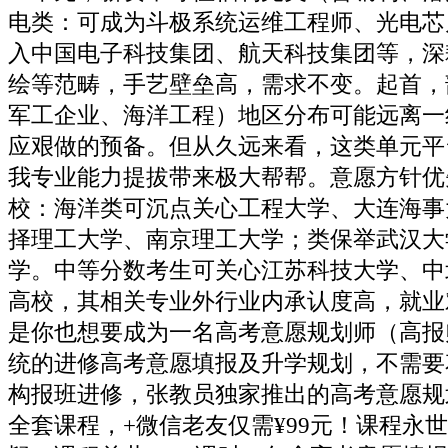
电类：可成为斗极系统运维工程师、光电芯
入中国电子科技集团、航天科技集团等，深
绘等范畴，手艺壁垒高，需求不变。起首，
军工企业、海洋工程）地区分布可能远离一
应艰做的预备。但从久远来看，这类单元平
我专业能力提拔带来极大帮帮。意愿方针优
校：海洋类可沉点关心工程大学、大连海事
择理工大学、南京理工大学；类保举武汉大
学。中等分数考生可关心江苏科技大学、中
高校，其相关专业外行业内承认度高，就业
是你也想要成为一名高考意愿规划师（高报
统的进修高考意愿填报及升学规划，不需要
构报班进修，张教员独家推出的高考意愿规
全套课程，+微信老友仅需¥99元！课程永