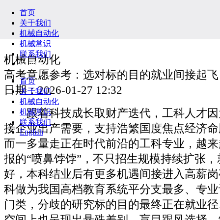
首页
关于我们
机械自动化
机械常识
联系我们
机械自动化
English
高考意愿参考：选对标的目的就业间接起飞
首页
日期：2026-01-27 12:32
关于我们
机械自动化
跟着科技成长取财产迭代，工科人才因
机械常识
联系我们
接企业出产需要，支持浩繁国度焦点经济命
English
而一多量走正在时代前沿的工科专业，越来
报的“喷鼻饽饽”，不只招生规模持续扩张
好，本科结业后有更多机遇间接进入高薪岗
科做为我国高档教育系统平分支最多、专业
门类，分歧的研究标的目的最终正在就业径
空间上也呈现出悬殊差别。盲目跟风选择，