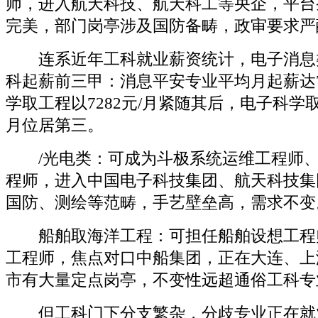
师，进入航天科技、航天科工等央企，平台
完美，部门岗亭涉及国防备畴，政审要求严
连系近年工科就业薪资统计，电子消息
科起薪前三甲：消息平安专业平均月起薪达7
学取工程以7282元/月紧随其后，电子科学取
月位居第三。
/光电类：可成为斗极系统运维工程师、
程师，进入中国电子科技集团、航天科技集
国防、测绘等范畴，手艺壁垒高，需求不变
船舶取海洋工程：可担任船舶设想工程
工程师，焦点对口中船集团，正在大连、上
市有大量定点岗亭，不变性远超通俗工科专
但工科门下分支繁杂，分歧专业正在就