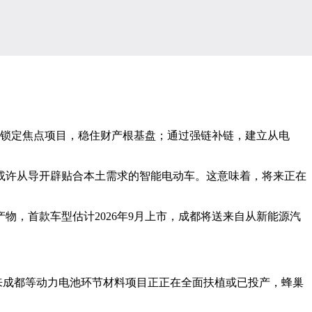
，锁定焦点项目，稳住财产根基盘；通过强链补链，建立从电
许从导开辟贴合本土需求的智能电动车。这意味着，将来正在
物，首款车型估计2026年9月上市，成都将送来自从新能源汽
。
来成都等动力电池环节材料项目正正在全面扶植或已投产，蜂巢