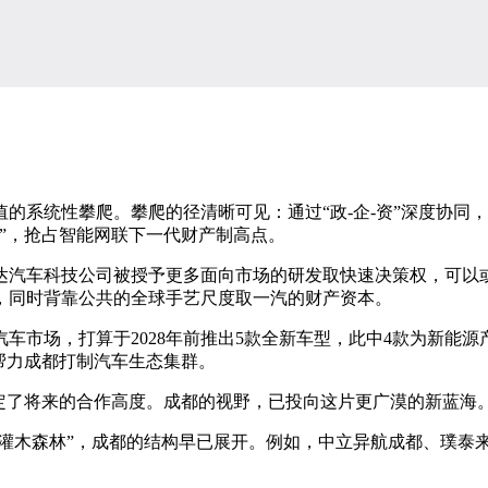
系统性攀爬。攀爬的径清晰可见：通过“政-企-资”深度协同
”，抢占智能网联下一代财产制高点。
汽车科技公司被授予更多面向市场的研发取快速决策权，可以或
，同时背靠公共的全球手艺尺度取一汽的财产资本。
场，打算于2028年前推出5款全新车型，此中4款为新能源产
帮力成都打制汽车生态集群。
了将来的合作高度。成都的视野，已投向这片更广漠的新蓝海
灌木森林”，成都的结构早已展开。例如，中立异航成都、璞泰