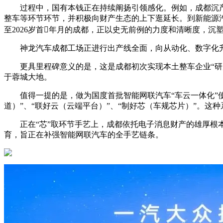
过程中，国有本钱正在持续阐扬引领感化。例如，成都沉产基
整车等环节环节，并积极向财产生态的上下逛延长。到新能源汽
至2026岁首年月的成都，正以史无前例的力度和清晰度，沉
神龙汽车成都工场正进行出产线全面，向从动化、数字化升
更具里程碑意义的是，这是成都初次实现本土整车企业“研产供
于蓉城大地。
值得一提的是，做为国度首批智能网联汽车“车云一体化”使用
道）”、“联好云（云端平台）”、“制好芯（车规芯片）”。这
正在“芯”取环节手艺上，成都依托电子消息财产的雄厚根本
育，旨正在补强智能网联汽车的全手艺链条。