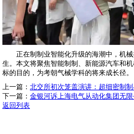
正在制制业智能化升级的海潮中，机械
生。本文将聚焦智能制制、新能源汽车和机
标的目的，为考朝气械学科的将来成长径。
上一篇：
北交所初次笼盖演讲：超细密制制
下一篇：
金银河诉上海电气从动化集团无限
返回列表
关于我们