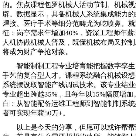
的。焦点课程包罗机械人活动节制、机械视
辟。数据显示，具备机械人系统集成能力的
焊接、医疗手术等细分范畴尤为吃喷鼻。就
征：岗亭需求年增加40%，资深工程师年薪3
人机协做机械人普及，既懂机械布局又控制
将成为财产争抢对象。
智能制制工程专业培育能把握数字孪生
手艺的复合型人才。课程系统融合机械设想
系统摆设取智能产线调试技术。该专业结业
专业超出跨越35%，且每年以15%幅度增
白：从智能配备运维工程师到智能制制系统
者可实现年薪50万+。
以上是今天的分享，但愿可以或许帮帮