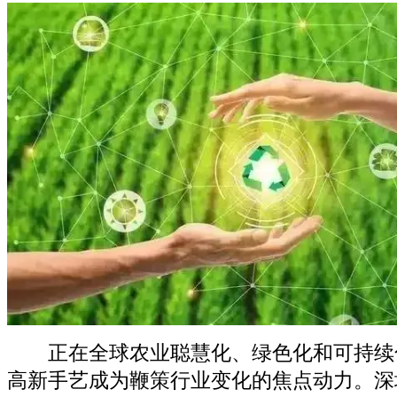
正在全球农业聪慧化、绿色化和可持续
高新手艺成为鞭策行业变化的焦点动力。深