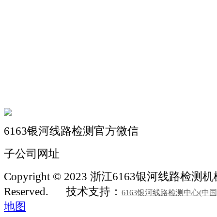
关于我们
机械自动化
机械常识
联系我们
6163银河线路检测官方微信
子公司网址
Copyright © 2023 浙江6163银河线路检测机械 A
Reserved.
技术支持：
6163银河线路检测中心(中
地图