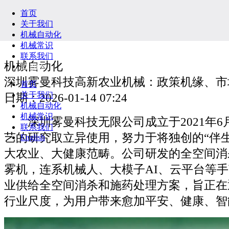
首页
关于我们
机械自动化
机械常识
联系我们
机械自动化
English
深圳雾曼科技高新农业机械：政策机缘、市
首页
关于我们
日期：2026-01-14 07:24
机械自动化
机械常识
深圳雾曼科技无限公司成立于2021年6
联系我们
艺的研究取立异使用，努力于将独创的“伴
English
大农业、大健康范畴。公司研发的全空间消
雾机，连系机械人、大模子AI、云平台等
业供给全空间消杀和施药处理方案，旨正在
行业尺度，为用户带来愈加平安、健康、智