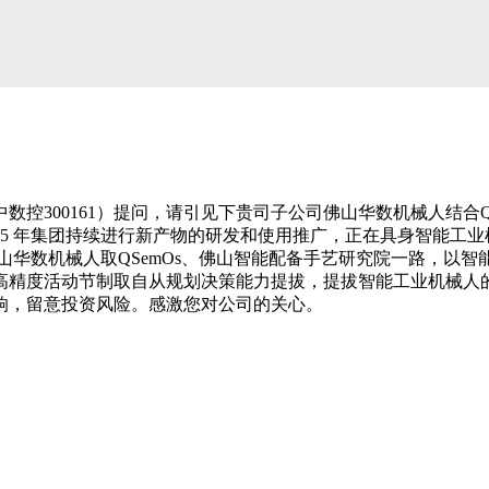
中数控300161）提问，请引见下贵司子公司佛山华数机械人结合
25 年集团持续进行新产物的研发和使用推广，正在具身智能工
华数机械人取QSemOs、佛山智能配备手艺研究院一路，以智
高精度活动节制取自从规划决策能力提拔，提拔智能工业机械人
响，留意投资风险。感激您对公司的关心。