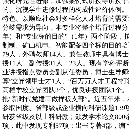
强化研究性进修，加强案例式讲授等讲授手
的、沉视学生进修过程的构成性评价体例。
特色、以顺应社会对多样化人才培育的需要
分歧需求为导向，本专业将整个培育过程分为
年）和“专业标的目的”（1年）两个阶段，
制制、矿山机电、智能配备四个标的目的培
79人，外聘教师14人。兼任教师中具有博士
授11人、副传授31人、23人。现有学科评
业讲授指点委员会副从任委员，博士生导师
算”立异领甲士才1人、“百万万人才工程”打
高档学校立异团队3个，优良讲授团队1个
批“新时代党建工做样板支部”。近五年来
参取国度、省部级或企业横向科研课题139
研获省级及以上科研励；颁发学术论文800
项，此中发现专利57项；出书专著4部，编