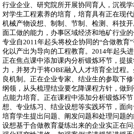
行业企业、研究院所开展协同育人，沉视学
对学生工程素养的培育，培育具有正在现代
机械产物设想、制制、节制、检测、科技开
面工做的能力，办事区域经济和地矿行业的
专业自2011年起头将校企协同的“合做教育
化以产出为导向的工程教育。2014年起头进
正在焦点课中添加课内分析锻炼环节，提拔
力，并努力于将OBE融入人才培育全过程
良机制。正在企业专家、结业生的参取下修
纲领，从头梳理结业要乞降课程方针，做到
点能力培育。正在课程中添加分析锻炼环节
想、专业练习、结业设想等实践环节，面向
培育学生提出问题、阐发问题和处理问题的
设想基于合做教育凝练出来的企业实正在问