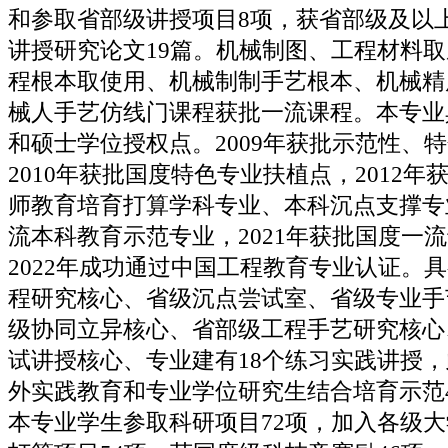
和参取省部级讲授项目8项，获省部级及以上
讲授研究论文19篇。机械制图、工程材料
程根本取使用、机械制制手艺根本、机械精
械人手艺仿线门课程获批一流课程。本专业
和硕士学位授权点。2009年获批示范性、
2010年获批国度特色专业扶植点，2012
师教育培育打算学科专业、本科沉点支撑专业
流本科教育示范专业，2021年获批国度一
2022年成功通过中国工程教育专业认证。
程研究核心、省级沉点尝试室、省级专业手
级协同立异核心、省部级工程手艺研究核心
试讲授核心、专业建有18个练习实践讲授
外实践教育和专业学位研究生结合培育示范
本专业学生参取科研项目72项，加入各级