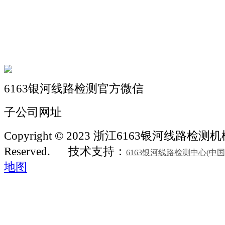
机械自动化
机械常识
联系我们
6163银河线路检测官方微信
子公司网址
Copyright © 2023 浙江6163银河线路检测机械 A
Reserved.
技术支持：
6163银河线路检测中心(中
地图