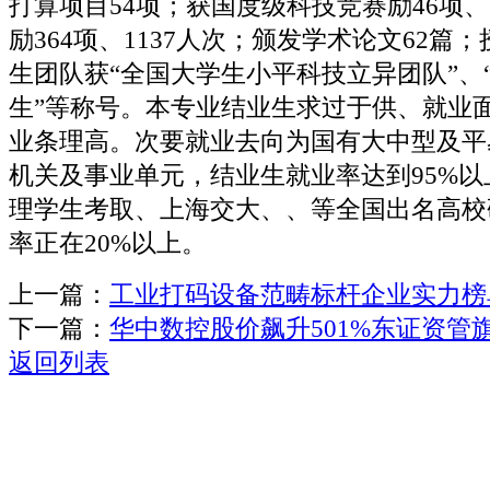
打算项目54项；获国度级科技竞赛励46项、
励364项、1137人次；颁发学术论文62篇
生团队获“全国大学生小平科技立异团队”、
生”等称号。本专业结业生求过于供、就业
业条理高。次要就业去向为国有大中型及平
机关及事业单元，结业生就业率达到95%
理学生考取、上海交大、、等全国出名高校
率正在20%以上。
上一篇：
工业打码设备范畴标杆企业实力榜
下一篇：
华中数控股价飙升501%东证资管旗
返回列表
关于我们