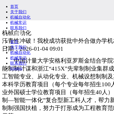
首页
关于我们
机械自动化
机械常识
联系我们
机械自动化
English
汗青性冲破！我校成功获批中外合做办学机
首页
关于我们
日期：2026-01-04 09:01
机械自动化
机械常识
中国计量大学安格利亚罗斯金结合学院
联系我们
能制制计谋和浙江“415X”先辈制制业集群
English
工智能专业、从动化专业、机械设想制制及
本科学历教育项目（每个专业每年招生100
业外国硕士学位教育项目（每年招生40人）
制—智能一体化”复合型新工科人才，帮力
制制强国扶植，努力于打形成为工程教育范