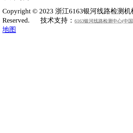
Copyright © 2023 浙江6163银河线路检测机械 A
Reserved.
技术支持：
6163银河线路检测中心(中
地图