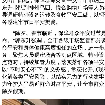
安出产防地，保障群命财富平安，市市场监
东升带队到神州鸟园、悦合购物广场等人员
导调研特种设备运转及食物平安工做，以“
务感建牢节日平安樊篱。
“除夕、春节临近，保障群众平安过节是
命。”郭东升强调，全市各级市场监管部分
命平安和身体健康高度担任的立场，进一步
务，聚焦人员稠密场合等沉点区域、特种设
点范畴，持续加管力度，落实落细各项平安
以“不时安心不下”的义务感，常态化开展
化解各类平安风险，以结实无力的行动建牢
力守护人平易近群命财富平安，让全市群众
除夕假期。