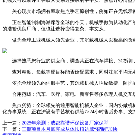
机械人可以或许正在取人类亲近接触的中平安、焦点计心情型
关心现实市场拥有率取焦点手艺原创性，例如正在无线示教
正在智能制制海潮席卷全球的今天，机械手做为从动化产线
的浩繁优良厂商，但也让选择变得复杂。本文从。
做为全球工业机械人领先企业，其沉载机械人以极高的负载
选择熟悉您行业的供应商，调查其正在汽车焊接、3C拆卸
查对精度、负载等硬目标能否婚配需求，同时注沉平均无毛病
依托全球领先的伺服手艺，其沉载机械人响应敏捷、防护品
合用范畴：汽车、医疗、家电、新零售等多条理人机交互场
焦点劣势：全球领先的通用智能机械人企业，国内协做机械人
化办事系统，正在沪设有手艺核心供给7×24小时售后办事。
上一篇：
2025年亲测：成都靠谱环保设备厂家保举
下一篇：
三期项目本月底完成从体扶植达威“智制”加快