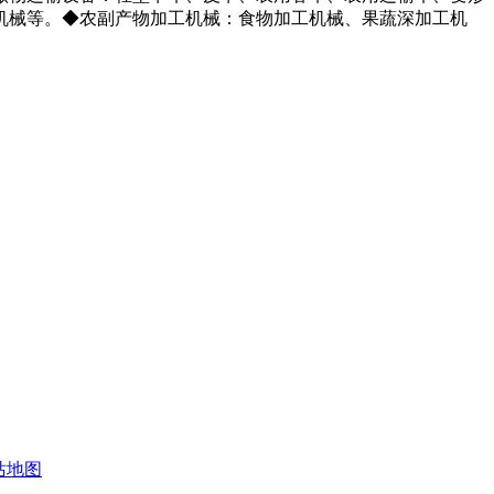
机械等。◆农副产物加工机械：食物加工机械、果蔬深加工机
站地图