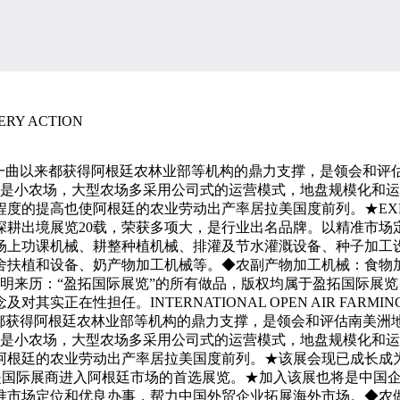
ERY ACTION
届，一曲以来都获得阿根廷农林业部等机构的鼎力支撑，是领会和
为是小农场，大型农场多采用公司式的运营模式，地盘规模化和
度的提高也使阿根廷的农业劳动出产率居拉美国度前列。★EXP
深耕出境展览20载，荣获多项大，是行业出名品牌。以精准市场
场上功课机械、耕整种植机械、排灌及节水灌溉设备、种子加工
舍扶植和设备、奶产物加工机械等。◆农副产物加工机械：食物
明来历：“盈拓国际展览”的所有做品，版权均属于盈拓国际展
担任。INTERNATIONAL OPEN AIR FARMING SHO
曲以来都获得阿根廷农林业部等机构的鼎力支撑，是领会和评估南
为是小农场，大型农场多采用公司式的运营模式，地盘规模化和
阿根廷的农业劳动出产率居拉美国度前列。★该展会现已成长成
，是国际展商进入阿根廷市场的首选展览。★加入该展也将是中国
精准市场定位和优良办事，帮力中国外贸企业拓展海外市场。◆农