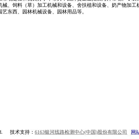
机械、饲料（草）加工机械和设备、舍扶植和设备、奶产物加工
园艺东西、园林机械设备、园林用品等。
d.
技术支持：
6163银河线路检测中心(中国)股份有限公司
网