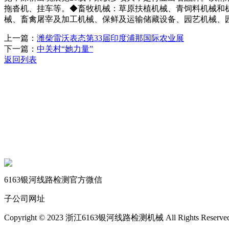
拖沓机、挂车等。◆畜牧机械：草原扶植机械、青饲料机械和
械、畜禽屠宰及加工机械、保鲜及运输储藏设备、园艺机械、
上一篇：
潍柴雷沃表态第33届印度浦那国际农业展
下一篇：
中关村“她力量”
返回列表
关于我们
机械自动化
机械常识
联系我们
6163银河线路检测官方微信
子公司网址
Copyright © 2023 浙江6163银河线路检测机械 All Rights Reserve