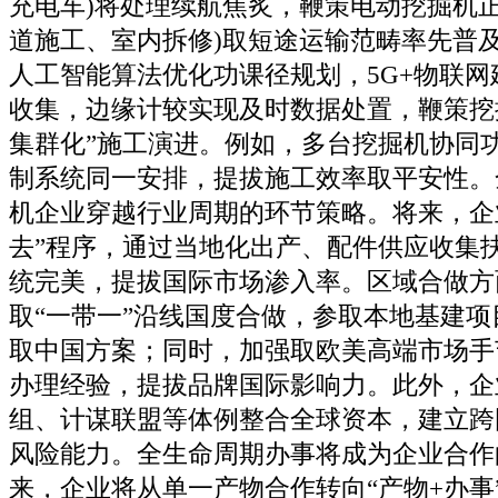
充电车)将处理续航焦炙，鞭策电动挖掘机正
道施工、室内拆修)取短途运输范畴率先普
人工智能算法优化功课径规划，5G+物联
收集，边缘计较实现及时数据处置，鞭策挖
集群化”施工演进。例如，多台挖掘机协同
制系统同一安排，提拔施工效率取平安性。
机企业穿越行业周期的环节策略。将来，企
去”程序，通过当地化出产、配件供应收集
统完美，提拔国际市场渗入率。区域合做方
取“一带一”沿线国度合做，参取本地基建
取中国方案；同时，加强取欧美高端市场手
办理经验，提拔品牌国际影响力。此外，企
组、计谋联盟等体例整合全球资本，建立跨
风险能力。全生命周期办事将成为企业合作
来，企业将从单一产物合作转向“产物+办事