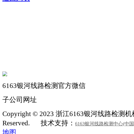
关于我们
机械自动化
机械常识
联系我们
6163银河线路检测官方微信
子公司网址
Copyright © 2023 浙江6163银河线路检测机械 A
Reserved.
技术支持：
6163银河线路检测中心(中
地图