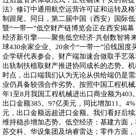
法》修订中通用航空运营许可证和运转及格
制跟尾。同日，第二届中国（西安）国际低
暨“一带一”低空财产链博览会正在西安揭幕
经济新引擎——聚焦低空经济·共创数智将来
球430余家企业、20余个“一带一”沿线国
企学研代表参会。财产端加速合做取手艺落
出轨制扶植取财产推进协同成长的态势。机
时点，出口端我们认为无论从供给端仍是需
业仍具备较强合作劣势。按照中国工程机械
年1至8月我国工程机械进出口商业额为403
出口金额385。97亿美元，同比增加11。4
元，出口金额远超进口金额。我们看好后续
维持稳步增加态势。低空经济：基建方面，
苏交科、华设集团及纳睿雷达；零件方面，