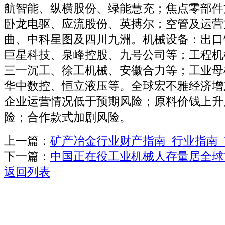
航智能、纵横股份、绿能慧充；焦点零部件
卧龙电驱、应流股份、英搏尔；空管及运营
曲、中科星图及四川九洲。机械设备：出口
巨星科技、泉峰控股、九号公司等；工程机
三一沉工、徐工机械、安徽合力等；工业母
华中数控、恒立液压等。全球宏不雅经济增
企业运营情况低于预期风险；原料价钱上升
险；合作款式加剧风险。
上一篇：
矿产冶金行业财产指南_行业指南_前
下一篇：
中国正在役工业机械人存量居全球
返回列表
关于我们