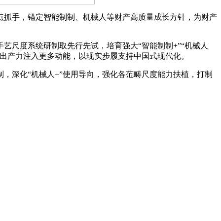
抓手，锚定智能制制、机械人等财产高质量成长方针，为财产
尺度系统研制取先行先试，培育强大“智能制制+”“机械人
质出产力注入更多动能，以现实步履支持中国式现代化。
深化“机械人+”使用导向，强化各范畴尺度能力扶植，打制