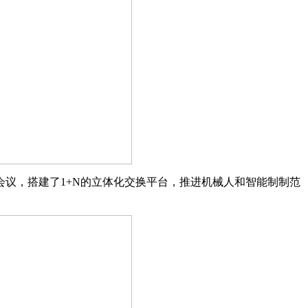
议，搭建了1+N的立体化交换平台，推进机械人和智能制制范