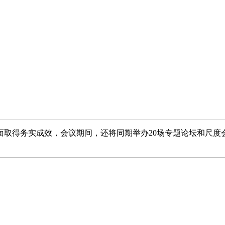
得务实成效，会议期间，还将同期举办20场专题论坛和尺度会