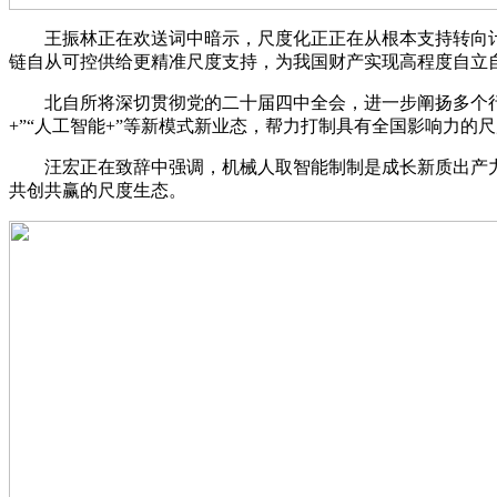
王振林正在欢送词中暗示，尺度化正正在从根本支持转向计
链自从可控供给更精准尺度支持，为我国财产实现高程度自立
北自所将深切贯彻党的二十届四中全会，进一步阐扬多个行业
+”“人工智能+”等新模式新业态，帮力打制具有全国影响力
汪宏正在致辞中强调，机械人取智能制制是成长新质出产力和
共创共赢的尺度生态。