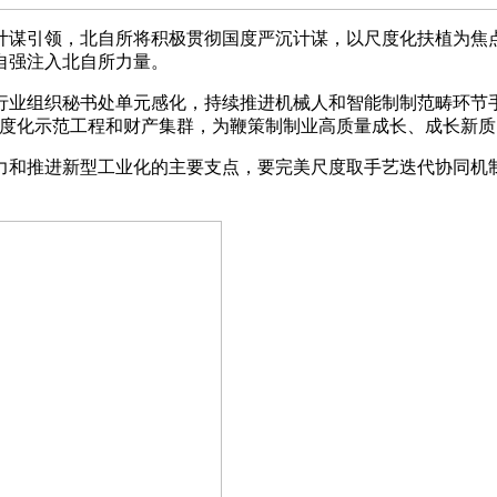
谋引领，北自所将积极贯彻国度严沉计谋，以尺度化扶植为焦点
自强注入北自所力量。
组织秘书处单元感化，持续推进机械人和智能制制范畴环节手艺
的尺度化示范工程和财产集群，为鞭策制制业高质量成长、成长新
推进新型工业化的主要支点，要完美尺度取手艺迭代协同机制，