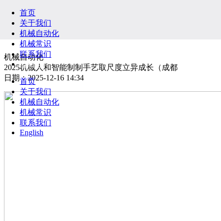
首页
关于我们
机械自动化
机械常识
联系我们
机械自动化
English
2025机械人和智能制制手艺取尺度立异成长（成都
日期：2025-12-16 14:34
首页
关于我们
机械自动化
机械常识
联系我们
English