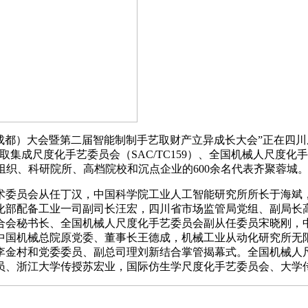
（成都）大会暨第二届智能制制手艺取财产立异成长大会”正在四
成尺度化手艺委员会（SAC/TC159）、全国机械人尺度化手艺
业组织、科研院所、高档院校和沉点企业的600余名代表齐聚蓉城
员会从任丁汉，中国科学院工业人工智能研究所所长于海斌，I
化部配备工业一司副司长汪宏，四川省市场监管局党组、副局长
合会秘书长、全国机械人尺度化手艺委员会副从任委员宋晓刚，
中国机械总院原党委、董事长王德成，机械工业从动化研究所无
李金村和党委委员、副总司理刘新结合掌管揭幕式。全国机械人
员、浙江大学传授苏宏业，国际仿生学尺度化手艺委员会、大学