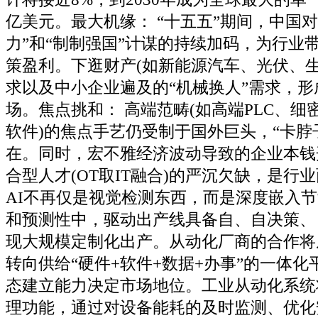
亿美元。最大机缘： “十五五”期间，中国对
力”和“制制强国”计谋的持续加码，为行业
策盈利。下逛财产(如新能源汽车、光伏、生
求以及中小企业遍及的“机械换人”需求，
场。焦点挑和： 高端范畴(如高端PLC、
软件)的焦点手艺仍受制于国外巨头，“卡脖
在。同时，宏不雅经济波动导致的企业本钱
合型人才(OT取IT融合)的严沉欠缺，是行
AI不再仅是视觉检测东西，而是深度嵌入
和预测性中，驱动出产线具备自、自决策、
现大规模定制化出产。从动化厂商的合作将
转向供给“硬件+软件+数据+办事”的一体
态建立能力决定市场地位。工业从动化系统
理功能，通过对设备能耗的及时监测、优化