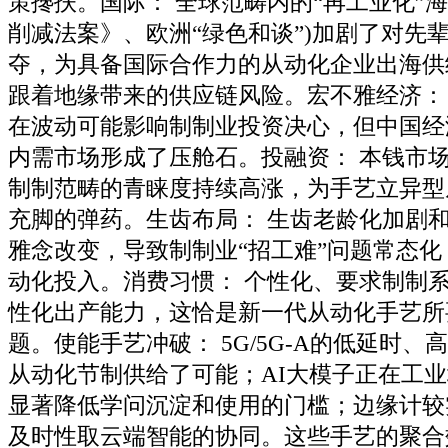
策搀扶。国际： 全球范畴内的“再工业化”
削减法案》、欧洲“绿色和谈”)加剧了对先
夺，为具备国际合作力的从动化企业出海供
跟着地缘带来的供应链风险。宏不雅经济：
在波动可能影响制制业投资决心，但中国经
内需市场形成了压舱石。投融资： 本钱市
制制范畴的青睐度持续高涨，为手艺立异型
充脚的弹药。生齿布局： 生齿老龄化加剧
雅念改变，导致制制业“招工难”问题常态
动化投入。消费习惯： 个性化、要求制制
性化出产能力，这恰是新一代从动化手艺所
题。使能手艺冲破： 5G/5G-A的低延时
从动化节制供给了可能；AI大模子正在工
显著降低学问沉淀和使用的门槛；边缘计较
及时性取云端智能的协同。这些手艺的聚合