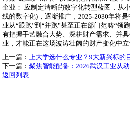
企业： 应制定清晰的数字化转型蓝图，从小
线的数字化)，逐渐推广，2025-2030年
业从“跟跑”到“并跑”甚至正在部门范畴“领
有把握手艺融合大势、深耕财产需求、并具
业，才能正在这场波涛壮阔的财产变化中立
上一篇：
上大学选什么专业？9大新兴标的目
下一篇：
聚焦智能配备：2026武汉工业从
返回列表
关于我们
机械自动化
机械常识