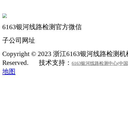
联系我们
6163银河线路检测官方微信
子公司网址
Copyright © 2023 浙江6163银河线路检测机械 A
Reserved.
技术支持：
6163银河线路检测中心(中
地图