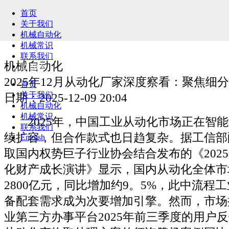
首页
关于我们
机械自动化
机械常识
联系我们
机械自动化
English
2025年12月从动化厂家深度察看：聚焦细
首页
关于我们
日期：2025-12-09 20:04
机械自动化
机械常识
2025年，中国工业从动化市场正在智能
联系我们
续扩容，但合作款式也日趋复杂。据工信部
English
取国内权势巨子行业协会结合发布的《202
化财产成长演讲》显示，国内从动化全体市
2800亿元，同比增加约9。5%，此中流程
备配套需求成为次要增加引擎。然而，市场
业第三方办事平台2025年前三季度的用户