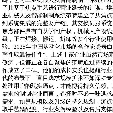
了其基于焦点手艺进行营业延长的计谋。埃
业机械人及智能制制系统范畴建立了从焦点
到系统集成的完整财产链。其交换伺服系统
焦点部件具有自从学问产权，机械人产物线
级，正在焊接、搬运、拆卸等多个行业使用
验。2025年中国从动化市场的合作态势表
整性取靠得住性”、上述十家企业虽然市场
侧沉，但都正在各自聚焦的范畴通过持续的
作成立了口碑。他们的成长实践也提醒行业
代的布景下，盲目逃求规模扩张不如深耕专
处理用户的现实痛点，才能博得持久信赖。
需求的制制企业而言，选择时不必一味逃求
需求、预算规模以及升级的持久规划，沉点
取手艺婚配度、行业案例经验以及售后支撑