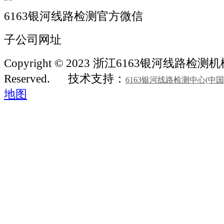
6163银河线路检测官方微信
子公司网址
Copyright © 2023 浙江6163银河线路检测机械 A
Reserved.
技术支持：
6163银河线路检测中心(中
地图