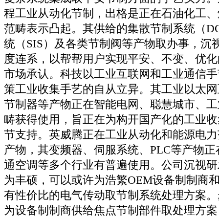
程工业从动化节制，出格是正在石油化工、
范畴表示凸起。其供给的集散节制系统（D
统（SIS）及各类节制阀等产物取办事，沉
度连系，以帮帮用户实现平安、不变、优化
市场承认。科技以工业互联网和工业通信手
策工业收集手艺的自从立异。其工业以太网
节制器等产物正在智能电网、聪慧城市、工
畴获得使用，旨正在为构开国产化的工业收
节支持。英威腾正在工业从动化和能源电力
产物，其变频器、伺服系统、PLC等产物
通空调等多个行业有普遍使用。公司沉视研
为丰硕，可以或许为浩繁OEM设备制制商
有性价比的电气传动取节制系统处理方案。
为设备制制商供给焦点节制部件取处理方案