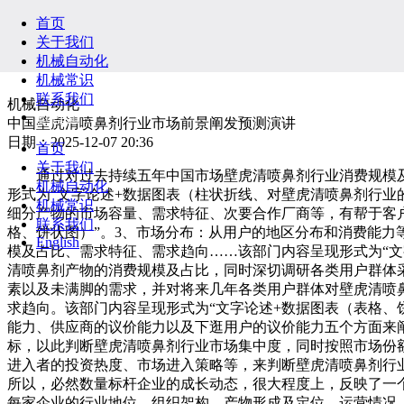
首页
关于我们
机械自动化
机械常识
联系我们
机械自动化
English
中国壁虎清喷鼻剂行业市场前景阐发预测演讲
日期：2025-12-07 20:36
首页
关于我们
通过对过去持续五年中国市场壁虎清喷鼻剂行业消费规模及
机械自动化
形式为“文字论述+数据图表（柱状折线、对壁虎清喷鼻剂行
机械常识
细分产物的市场容量、需求特征、次要合作厂商等，有帮于客
联系我们
格、饼状图）”。3、市场分布：从用户的地区分布和消费能
English
模及占比、需求特征、需求趋向……该部门内容呈现形式为“文
清喷鼻剂产物的消费规模及占比，同时深切调研各类用户群体
素以及未满脚的需求，并对将来几年各类用户群体对壁虎清喷
求趋向。该部门内容呈现形式为“文字论述+数据图表（表格、
能力、供应商的议价能力以及下逛用户的议价能力五个方面来
标，以此判断壁虎清喷鼻剂行业市场集中度，同时按照市场份
进入者的投资热度、市场进入策略等，来判断壁虎清喷鼻剂行
所以，必然数量标杆企业的成长动态，很大程度上，反映了一个
每家企业的行业地位、组织架构、产物形成及定位、运营情况