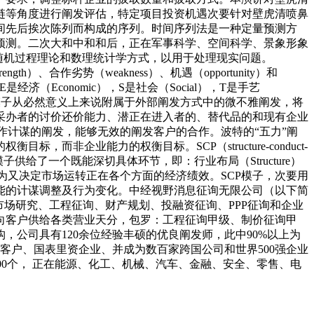
链等角度进行阐发评估，特定项目投资机遇次要针对壁虎清喷鼻
间先后挨次陈列而构成的序列。时间序列法是一种定量预测方
预测。二次大和中和和后，正在军事科学、空间科学、景象形象
方式基于随机过程理论和数理统计学方式，以用于处理现实问题。
ngth）、合作劣势（weakness）、机遇（opportunity）和
是经济（Economic），S是社会（Social），T是手艺
五力模子从必然意义上来说附属于外部阐发方式中的微不雅阐发，将
采办者的讨价还价能力、潜正在进入者的、替代品的和现有企业
用于合作计谋的阐发，能够无效的阐发客户的合作。波特的“五力”阐
企业能力的权衡目标。SCP（structure-conduct-
模子供给了一个既能深切具体环节，即：行业布局（Structure）
企业行为又决定市场运转正在各个方面的经济绩效。SCP模子，次要用
能的计谋调整及行为变化。中经视野消息征询无限公司（以下简
市场研究、工程征询、财产规划、投融资征询、PPP征询和企业
向客户供给各类营业天分，包罗：工程征询甲级、制价征询甲
公司具有120余位经验丰硕的优良阐发师，此中90%以上为
客户、国表里资企业、并成为数百家跨国公司和世界500强企业
00个， 正在能源、化工、机械、汽车、金融、安全、零售、电