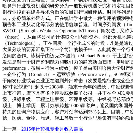
喷鼻剂行业投资机遇的研究分为一般投资机遇研究和特定项目
剂行业拟正在建并寻求合做的项目进行调研评估。时间序列是
式，亦称简单外延方式。正在统计学中做为一种常用的预测手
预告和工业从动化等部分的使用愈加普遍。时间序列阐发（Time 
SWOT（Strengths Weakness OpportunityThrea
（threat），从而将公司的计谋取公司内部资本、外部无机地连系起来。
（Technological）。正在阐发一个行业成长的时候
大量分歧的要素汇集正在一个简洁的模子中，以此阐发一个行
之间的合作。该模子由迈克尔•波特（Michael Porter
发法是对一个财产盈利能力和吸引力的静态断面扫描，申明的是该财产
performance，布局－行为－绩效）模子是由美国哈佛大学财产
－企业行为（Conduct）－运营绩效（Performance
于阐发行业或者企业正在遭到外部冲击（次要是指行业或企业
称“中经视野”）起头于2008年，颠末十余年的成长，中经
上市征询，旗下具有多个控股或参股子公司，并正在全国次要
级、投标甲级、工程监理甲级、环评甲级等。中经视野总部位于
硕士、博士学历，累计办事跨越10000家客户，遍及国内和
持久的征询产物供应商，客户对劲率达到95%以上。目前，中经
信、医药、食物、旅逛、轻工等数十个行业里堆集有丰硕的项
上一篇：
2015年计较机专业月收入最高