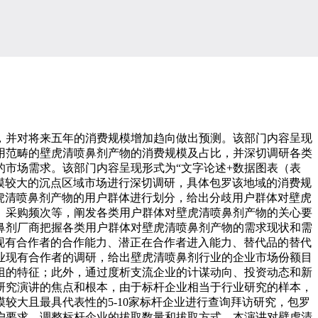
并对将来五年的消费规模增加趋向做出预测。该部门内容呈现
用范畴的壁虎清喷鼻剂产物的消费规模及占比，并深切调研各类
市场需求。该部门内容呈现形式为“文字论述+数据图表（表
模较大的沉点区域市场进行深切调研，具体包罗该地域的消费规
壁虎清喷鼻剂产物的用户群体进行划分，给出分歧用户群体对壁虎
、采购频次等，阐发各类用户群体对壁虎清喷鼻剂产物的关心要
鼻剂厂商把握各类用户群体对壁虎清喷鼻剂产物的需求现状和需
内现有合作者的合作能力、潜正在合作者进入能力、替代品的替代
业现有合作者的调研，给出壁虎清喷鼻剂行业的企业市场份额目
组的特征；此外，通过度析支流企业的计谋动向、投资动态和新
研究演讲的焦点和根本，由于标杆企业相当于行业研究的样本，
较大且最具代表性的5-10家标杆企业进行查询拜访研究，包罗
户要求，调整标杆企业的拔取数量和拔取方式。本演讲对壁虎清