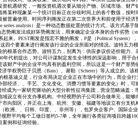
投资机遇研究，一般投资机遇次要从细分产物、区域市场、财产
指将某种现象某一个统计目标正在分歧时间上的各个数值，按时
段被普遍使用。时间序列阐发正在第二次世界大和前使用于经济
series analysis）是一种动态数据处置的统计方式。该
ts）阐发法，又称为态势阐发法或好坏势阐发法，用来确定企业本身的合作劣势（stre
PEST阐发是指宏不雅的阐发，P是（Political System），E
，凡是是通过这四个要素来进行阐发该行业的企业所面对的情况。波特
业的根基合作态势。波特五力，别离为：供应参议价还价能力、
）于上世纪80年代初提出，对公司计谋制定发生全球性的深远影响，
中的企业平均具有的盈利空间，所以这是一个财产形势的权衡目标，而非
经济学权势巨子贝恩（Bain）、谢勒（Scherer）等人成立的。该
）。SCP框架的根基涵义是，行业布局决定企业正在市场中的行为，而
外部经济、、手艺、文化变化、消费习惯等要素的变化）时，可
视野曾经成为一家研究驱动的大型分析性征询集团，营业范畴涵盖：
地域设立有分支办事机构。中经视野的子公司和合做单元，能够
市向阳区，并正在上海、杭州、安徽、福建等地设立有分支机构，
国外（欧洲、、日韩、印度、、非州等），包罗央企客户、国际企业
视野平均每个工做日签约5-7单，全年施行各类征询项目跨越10
目案例和征询经验。