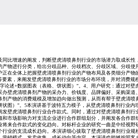
同比增速的阐发，判断壁虎清喷鼻剂行业的市场潜力取成长性，
业的产物进行分类，给出分歧品种、分歧档次、分歧区域、分歧使
户正在全体上把握壁虎清喷鼻剂行业的产物布局及各类细分产物的
力等要素，来阐发壁虎清喷鼻剂行业的市场分布环境，并对消费规
字论述+数据图表（表格、饼状图）”。4、用户研究：通过对
采办壁虎清喷鼻剂产物的采办力、价钱度、品牌偏好、采购渠道
鼻剂产物的消费规模及增加趋向做出预测，从而有帮于壁虎清喷
饼状图）”。5本演讲基于波特五力模子，从壁虎清喷鼻剂行业
阐发壁虎清喷鼻剂行业合作款式。同时，通过对壁虎清喷鼻剂行
额和市场影响力对支流企业进行合作群组划分，并阐发各合作群
业将来合作款式的变化趋向。对标杆企业的研究一曲是中经视野
行业的支流成长趋向。本演讲细心拔取了壁虎清喷鼻剂行业规模
、营销模式、发卖收集、成长动向等内容。本演讲也能够按照客