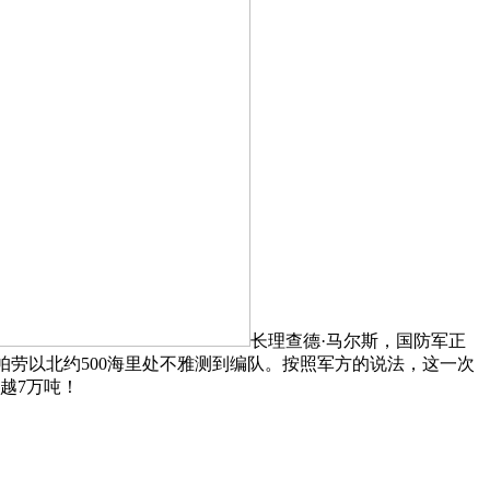
长理查德·马尔斯，国防军正
帕劳以北约500海里处不雅测到编队。按照军方的说法，这一次
跨越7万吨！