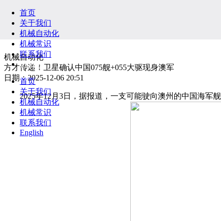
首页
关于我们
机械自动化
机械常识
联系我们
机械自动化
English
方才传递！卫星确认中国075舰+055大驱现身澳军
日期：2025-12-06 20:51
首页
关于我们
2025年12月3日，据报道，一支可能驶向澳州的中国海军
机械自动化
机械常识
联系我们
English