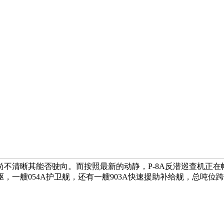
不清晰其能否驶向。而按照最新的动静，P-8A反潜巡查机正在
驱，一艘054A护卫舰，还有一艘903A快速援助补给舰，总吨位