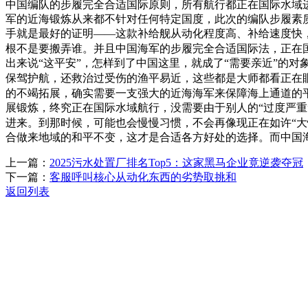
中国编队的步履完全合适国际原则，所有航行都正在国际水域进
军的近海锻炼从来都不针对任何特定国度，此次的编队步履素质
手就是最好的证明——这款补给舰从动化程度高、补给速度快
根不是要搬弄谁。并且中国海军的步履完全合适国际法，正在
出来说“这平安”，怎样到了中国这里，就成了“需要亲近”的
保驾护航，还救治过受伤的渔平易近，这些都是大师都看正在
的不竭拓展，确实需要一支强大的近海海军来保障海上通道的
展锻炼，终究正在国际水域航行，没需要由于别人的“过度严
进来。到那时候，可能也会慢慢习惯，不会再像现正在如许“大
合做来地域的和平不变，这才是合适各方好处的选择。而中国
上一篇：
2025污水处置厂排名Top5：这家黑马企业竟逆袭夺冠
下一篇：
客服呼叫核心从动化东西的劣势取挑和
返回列表
关于我们
机械自动化
机械常识
联系我们