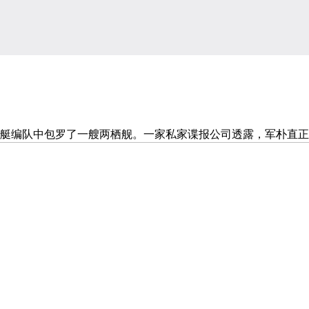
舰艇编队中包罗了一艘两栖舰。一家私家谍报公司透露，军朴直