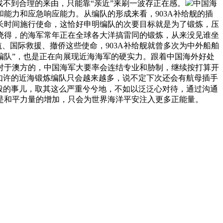
不到合理的来由，只能靠“亲近”来刷一波存正在感。
中国海
能力和应急响应能力。从编队的形成来看，903A补给舰的插
长时间施行使命，这恰好申明编队的次要目标就是为了锻炼，压
晓得，的海军常年正在全球各大洋搞雷同的锻炼，从来没见谁坐
、国际救援、撤侨这些使命，903A补给舰就曾多次为中外船舶
奢华编队”，也是正在向展现近海海军的硬实力。跟着中国海外好处
对于澳方的，中国海军大要率会连结专业和胁制，继续按打算开
如许的近海锻炼编队只会越来越多，说不定下次还会有航母插手
般的事儿，取其这么严重兮兮地，不如以泛泛心对待，通过沟通
是和平力量的增加，只会为世界海洋平安注入更多正能量。