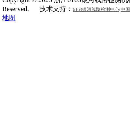
Reserved.
技术支持：
6163银河线路检测中心(中
地图