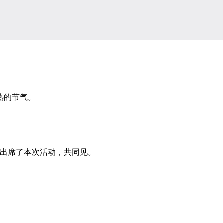
热的节气。
出席了本次活动，共同见。