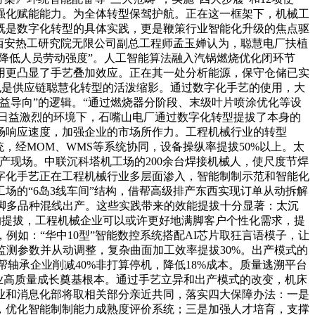
强化赋能能力。为全体转型保驾护航。正在这一框架下，机械工
既是数字化转型的具体实践，更是鞭策行业智能化升级的焦点驱
西安热工研究院无限公司副总工程师孟玉婵认为，聪慧电厂扶植
降低人员劳动强度”。人工智能算法融入汽锅燃烧优化闭环节
用更凸显了手艺叠加效应。正在其一处分析能源，保守仓储已实
，也是供应链聪慧化转型的活泼缩影。通过数字化手艺的使用，大
益导向”的逻辑。“通过燃烧器分阶段、末级叶片喷涂优化等设
作日益激烈的环境下，石嘴山电厂通过数字化转型提拔了本身的
场响应速度，加强企业的市场所作力。工程机械行业的转型
，经MOM、WMS等系统协同，设备操纵率提拔50%以上。太
产现场。中联沉科塔机工场的200余台焊接机械人，使尺度节焊
数字化手艺正在工程机械行业多层面渗入，智能制制示范和智能化
场的“6岛3线车间”结构，借帮高级排产东西实现订单从动拆解
满脚多品种混线出产。这些实践带来的效能提拔十分显著：太沉
的提拔，工程机械企业可以或许更好地满脚客户个性化需求，提
例如：“华中10型”智能数控系统搭配AI芯片取狂言语模子，让
时监测参数并从动调整，复杂曲面加工效率提拔30%。出产模式的
帮轴承企业削减40%非打算停机，降低18%成本。质量逃溯平台
业高质量成长奠基根本。通过手艺立异和出产模式的改变，机床
业和消息化部将取相关部分亲近共同，落实四大保障办法：一是
，优化智能制制能力成熟度评价系统；三是加强人才培育，支撑