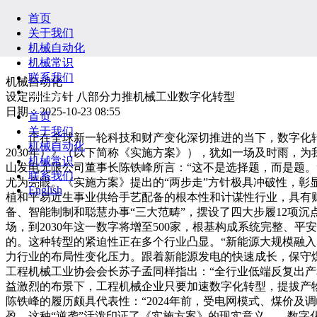
首页
关于我们
机械自动化
机械常识
联系我们
机械自动化
English
设定刚性方针 八部分力推机械工业数字化转型
日期：2025-10-23 08:55
首页
关于我们
正在全球新一轮科技和财产变化深切推进的当下，数字化转型
机械自动化
2030年）》（以下简称《实施方案》），犹如一场及时雨，
机械常识
山发电无限公司董事长陈铁峰所言：“这不是选择题，而是题
联系我们
尤为亮眼。《实施方案》提出的“两步走”方针极具冲破性，
English
植和平易近生事业供给手艺配备的根本性和计谋性行业，具有
备、智能制制和聪慧办事“三大范畴”，摆设了四大步履12项沉
场，到2030年这一数字将增至500家，根基构成系统完整
的。这种转型的紧迫性正在多个行业凸显。“新能源大规模融入
力行业的布局性变化压力。跟着新能源发电的快速成长，保守
工程机械工业协会会长苏子孟同样指出：“全行业低端反复出
益激烈的布景下，工程机械企业只要加速数字化转型，提拔产
陈铁峰的履历颇具代表性：“2024年前，受电网模式、煤价及
盈。这种“逆袭”活泼印证了《实施方案》的现实意义——数字