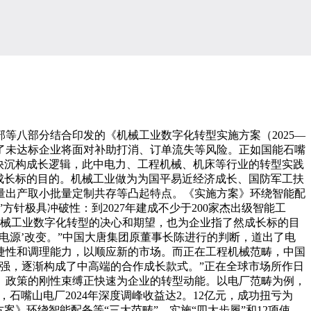
八部分结合印发的《机械工业数字化转型实施方案（2025—
白了未达标企业将面对补助打消、订单流失等风险。正如国能石嘴
快沉构成长逻辑，此中电力、工程机械、机床等行业的转型实践
成长标的目的。机械工业做为为国平易近经济成长、国防军工扶
量出产取小批量定制共存等凸起特点。《实施方案》环绕智能配
针极具冲破性：到2027年建成不少于200家杰出级智能工
对机械工业数字化转型的决心和期望，也为企业指了然成长标的目
电源’改变。”中国大唐集团原董事长陈进行的判断，道出了电
捷性和调理能力，以顺应新的市场。而正在工程机械范畴，中国
强，逐渐构成了中高端的合作成长款式。”正在全球市场所作日
。政策的刚性束缚正快速为企业的转型动能。以电厂范畴为例，
石嘴山电厂2024年深度调峰收益达2。12亿元，成功扭亏为
》环绕智能配备等“三大范畴”，实施“四大步履”和12项使