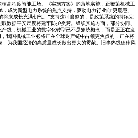
扶植高程度智能工场。《实施方案》的落地实施，正鞭策机械工
驰，成为新型电力系统的焦点支持，驱动电力行业向‘更聪慧、
的将来成长充满朝气。”支持这种逾越的，是政策系统的持续完
理取数据平安尺度将建牢防护樊篱。组织实施方面，部分协同、
化产线，机械工业的数字化转型已不是笼统概念，而是正正在发
切，我国机械工业必将正在全球财产链中占领更焦点的，正在将
身，为我国经济的高质量成长做出更大的贡献。旧事热线德律风