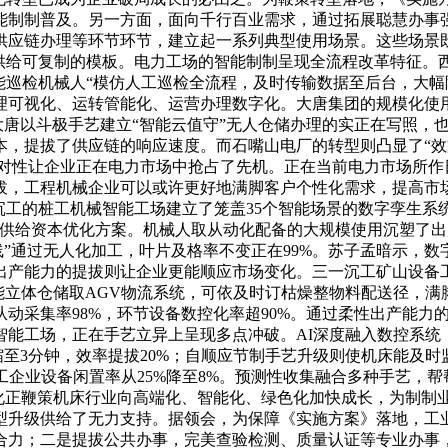
能制制普及。另一方面，面向千行百业需求，通过拓展聪慧办事
供应链办理等环节环节，建立起一系列典型使用场景。这些场景
业供给可复制的模板。电力工场的智能制制呈现全流程改革特征。
能巡检机械人“模仿人工巡检全流程，及时传输数据至后台，大幅
理可视化、运转管能化、运营办理数字化。大唐集团的规模化使
是大唐以斗极手艺建立“智能云值守”无人仓储办理的实正在写照
，提拔了供应链的响应速度。而石嘴山电厂的转型则凸显了“效
针对性让企业正在电力市场中抢占了先机。正在当前电力市场所
拔，工程机械企业可以或许更好地满脚客户个性化需求，提高市
沉工的桩工机械智能工场建立了笼盖35个智能场景的数字孪生系统
业供给资本优化方案。机械人取从动化配备的大规模使用沉塑了出
产线”通过无人化加工，叶片及格率不变正在99%。苏子孟暗示，
产能力的提拔则让企业更能顺应市场变化。三一沉工矿山设备工
能立体仓储取AGV物流系统，可依及时订枯燥整物料配送径，
动采集率98%，环节设备数控化率超90%。通过柔性出产能力
智能工场，正在手艺立异上呈现多点冲破。AI深度融入数控系统，
缩至3分钟，效率提拔20%；自顺应节制手艺升级则使机床能及
企业设备闲置率从25%降至8%。预测性收集融合多种手艺，帮
变化正鞭策机床行业向高端化、智能化、绿色化加快成长，为制制
型升级供给了无力支持。据领会，为保障《实施方案》落地，工
合力；二是提拔公共办事，完美查验检测、质量认证等专业办事