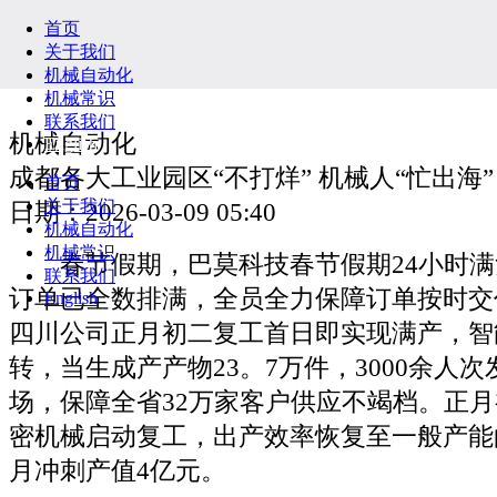
首页
关于我们
机械自动化
机械常识
联系我们
机械自动化
English
成都各大工业园区“不打烊” 机械人“忙出海”
首页
关于我们
日期：2026-03-09 05:40
机械自动化
机械常识
春节假期，巴莫科技春节假期24小时满
联系我们
订单已全数排满，全员全力保障订单按时交
English
四川公司正月初二复工首日即实现满产，智
转，当生成产产物23。7万件，3000余人
场，保障全省32万家客户供应不竭档。正
密机械启动复工，出产效率恢复至一般产能的
月冲刺产值4亿元。