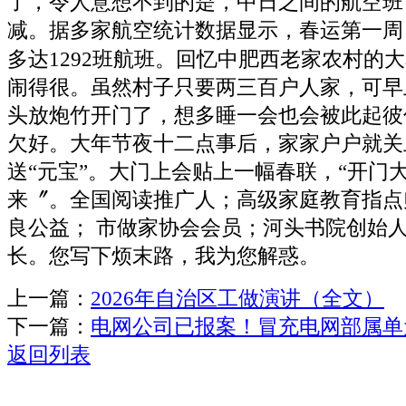
了，令人意想不到的是，中日之间的航空班
减。据多家航空统计数据显示，春运第一周
多达1292班航班。回忆中肥西老家农村的
闹得很。虽然村子只要两三百户人家，可早
头放炮竹开门了，想多睡一会也会被此起彼
欠好。大年节夜十二点事后，家家户户就关
送“元宝”。大门上会贴上一幅春联，“开门
来〞。全国阅读推广人；高级家庭教育指点
良公益； 市做家协会会员；河头书院创始
长。您写下烦末路，我为您解惑。
上一篇：
2026年自治区工做演讲（全文）
下一篇：
电网公司已报案！冒充电网部属单
返回列表