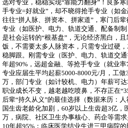
选对专业，稳稳实现“靠能力翻身”！良多寒
手专业=好就业”，却不晓得抢手专业（如
往往“拼人脉、拼资本、拼家道”，寒门后
专业（如医护、电力、轨道交通、配备制制
是社会运转的“根基盘”，无论经济黑白，
饭，不需要太多人脉资本，只需专业过硬，
稳脚跟。刚需专业（医护、电力、轨道交通
年超90%，远超金融、等抢手专业（就业率75
专业应届生平均起薪5000-8000元/月，工做3
万，部门专业（如计较机、电力）年薪可达3
职业成长不变，越老越吃喷鼻，不存正在“3
后辈“持久从义”的最佳选择（数据来历：
国生齿老龄化加剧，60岁以上生齿超3亿，医
万，病院、社区卫生办事核心、药企等需求
10年超95%；临床医学结业生进三甲病院的