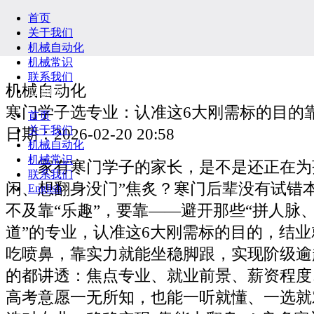
首页
关于我们
机械自动化
机械常识
联系我们
机械自动化
English
寒门学子选专业：认准这6大刚需标的目的
首页
关于我们
日期：2026-02-20 20:58
机械自动化
机械常识
家有寒门学子的家长，是不是还正在为孩
联系我们
闲、想翻身没门”焦炙？寒门后辈没有试错
English
不及靠“乐趣”，要靠——避开那些“拼人脉
道”的专业，认准这6大刚需标的目的，结
吃喷鼻，靠实力就能坐稳脚跟，实现阶级逾
的都讲透：焦点专业、就业前景、薪资程度
高考意愿一无所知，也能一听就懂、一选就