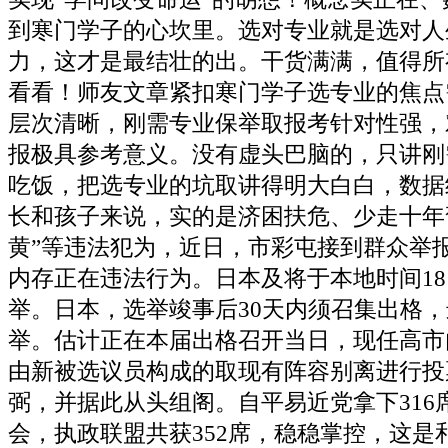
到寒门学子的心坎里。选对专业就是选对人
力，这才是最结壮的出。干货满满，值得所
看看！师友文章紧扣寒门学子选专业的焦点
层次清晰，刚需专业保举取报考针对性强，
报极具参考意义。没有虚头巴脑的，只讲刚
吃饭，把选专业的坑取讲得明大白白，数据
长和孩子来说，实的是济困扶危、少走十年
黄”等违法犯为，近日，市彩屯接到群众举
内存正在违法行为。日本及将于本地时间1
举。日本，选举竣事后30天内须召集出格
举。估计正在本届出格召开当日，现任高市
由新被选议员构成的取现有阵容别离进行投
弼，并据此从头组阁。自平易近党拿下316
会，执政联盟共获352席，稳稳掌控，这是