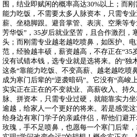
围，结业即赋闲的概率高达30%以上；而
能力吃饭，不需要太多人脉资本，只需专业
薪、坐稳脚跟。避音掌管、表演、空乘等专
芳华饭”，35岁后就业坚苦，且合作激烈，
头；而刚需专业越老越吃喷鼻，如医护、电
范，经验越丰硕，薪资越高，不存正在“35
没有试错本钱，选专业就是选将来。的“独
这条“靠能力吃饭、不变高薪、越老越吃喷
成为寒门后辈的“逆袭暗码”。它没有“高峻
实实正在正在的不变就业、高薪收入、持久
脉、拼资本，只需专业过硬，就能靠实力坐
逾越，给家人一个更好的将来。若是感觉这
给身边有寒门学子的亲戚伴侣，帮他们避开
玫瑰，手不足喷鼻，也愿每一个寒门后辈，
实现“学问改变命运”的胡想！概念实正在