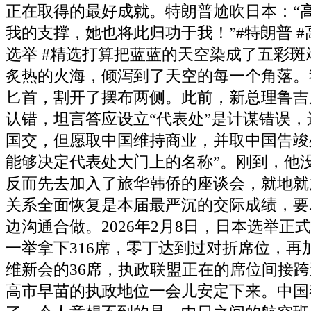
正在取得的最好成就。特朗普尬吹日本：“
我的支撑，她也将此归功于我！”#特朗普 #高
选举 #精选打算把蓝蓝的天空染成了五彩斑
炙热的火海，倾泻到了天空的每一个角落。
匕首，割开了摆布两侧。此前，新总理鲁吉
认错，坦言答应设立“代表处”是计谋错误，
国交，但愿取中国维持商业，并取中国告竣
能够决定代表处大门上的名称”。刚到，他
反而先去加入了旅华韩侨的座谈会，就地就
关系全面恢复是本届最严沉的交际成绩，要
边沟通合做。2026年2月8日，日本选举正
一举拿下316席，零丁达到过对折席位，再
维新会的36席，执政联盟正在的席位间接
高市早苗的执政地位一会儿安定下来。中国