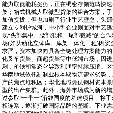
能力取低能耗劣势，正在稠密存储范畴快速
架；箱式机械人取微型货架的组合方案，手
加值提拔，但也加剧了行业手艺壁垒，头部
建立专利护城河，中小型企业则面对手艺逃
现“头部集中、腰部混和、尾部裁减”的合
场(如从动化立体库、库架一体化工程)因资
求严，资本加快向具备全链处理方案能力的
化叉车货架、商超货架等中低端市场，因进
剩，价钱和常态化导致利润率持续压缩。区
华南地域依托制制业根本取物流需求劣势，
产的焦点堆积区；华北地域凭仗钢材资本禀
型的出产集群。此外，海外市场成为新的增
过参取“一带一”沿线国度的基建项目，将
相连系，逐渐打破国际品牌的垄断。下业需