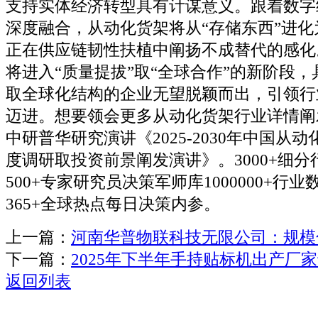
支持实体经济转型具有计谋意义。跟着数字
深度融合，从动化货架将从“存储东西”进化
正在供应链韧性扶植中阐扬不成替代的感化
将进入“质量提拔”取“全球合作”的新阶段
取全球化结构的企业无望脱颖而出，引领行
迈进。想要领会更多从动化货架行业详情阐
中研普华研究演讲《2025-2030年中国从
度调研取投资前景阐发演讲》。3000+细
500+专家研究员决策军师库1000000+行
365+全球热点每日决策内参。
上一篇：
河南华普物联科技无限公司：规模
下一篇：
2025年下半年手持贴标机出产厂
返回列表