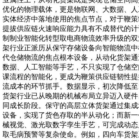
优化的物理载体，更是物联网、大数据、人
实体经济中落地使用的焦点节点，对于鞭策
提拔供应链火速响应能力具有不成替代的计
制制业智能化转型取电商物流效率升级的双
架行业正派历从保守存储设备向智能物流中
代仓储物流的焦点根本设备，从动化货架通
数据、人工智能等手艺，不只实现了仓储空
课流程的智能化，更成为鞭策供应链韧性提
流成本的环节抓手。数据显示，初次降低至
货架行业已从晚期的机械布局立异迈入硬件
同成长阶段。保守的高层立体货架通过集成
设备，实现了货色存取的半从动化；而新一
械视觉、激光取数字孪生手艺，可完成动态
取毛病预警等复杂使命。例如，四向车货架