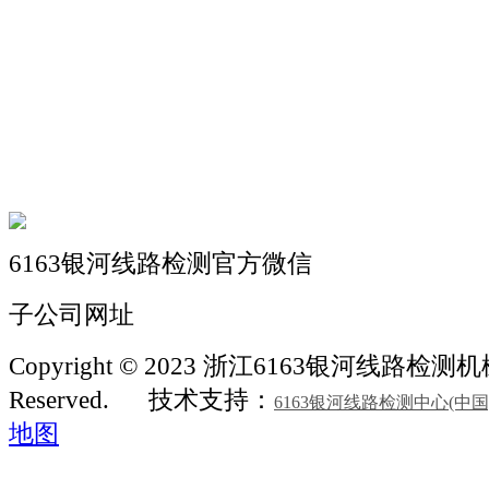
关于我们
机械自动化
机械常识
联系我们
6163银河线路检测官方微信
子公司网址
Copyright © 2023 浙江6163银河线路检测机械 A
Reserved.
技术支持：
6163银河线路检测中心(中
地图