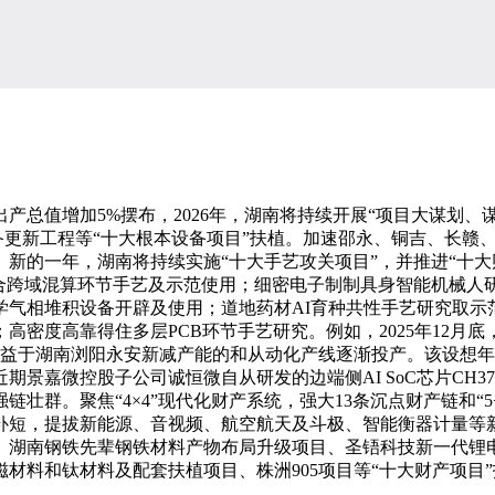
总值增加5%摆布，2026年，湖南将持续开展“项目大谋划、谋
设备更新工程等“十大根本设备项目”扶植。加速邵永、铜吉、长赣
。新的一年，湖南将持续实施“十大手艺攻关项目”，并推进“十
融合跨域混算环节手艺及示范使用；细密电子制制具身智能机械人
学气相堆积设备开辟及使用；道地药材AI育种共性手艺研究取
高密度高靠得住多层PCB环节手艺研究。例如，2025年12月
得益于湖南浏阳永安新减产能的和从动化产线逐渐投产。该设想年产
景嘉微控股子公司诚恒微自从研发的边端侧AI SoC芯片CH
链壮群。聚焦“4×4”现代化财产系统，强大13条沉点财产链和
补短，提拔新能源、音视频、航空航天及斗极、智能衡器计量等
、湖南钢铁先辈钢铁材料产物布局升级项目、圣铻科技新一代锂电
材料和钛材料及配套扶植项目、株洲905项目等“十大财产项目