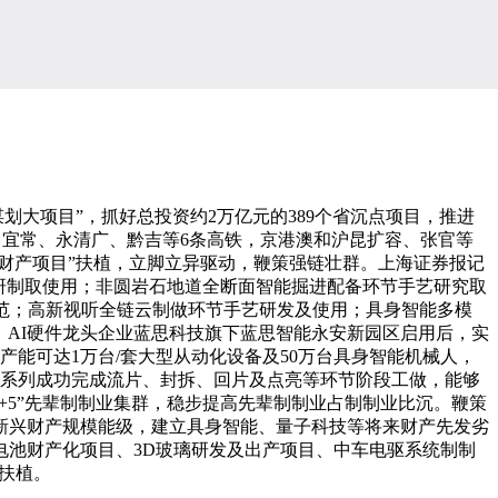
划大项目”，抓好总投资约2万亿元的389个省沉点项目，推进
、宜常、永清广、黔吉等6条高铁，京港澳和沪昆扩容、张官等
大财产项目”扶植，立脚立异驱动，鞭策强链壮群。上海证券报记
研制取使用；非圆岩石地道全断面智能掘进配备环节手艺研究取
示范；高新视听全链云制做环节手艺研发及使用；具身智能多模
底，AI硬件龙头企业蓝思科技旗下蓝思智能永安新园区启用后，实
能可达1万台/套大型从动化设备及50万台具身智能机械人，
37系列成功完成流片、封拆、回片及点亮等环节阶段工做，能够
“5+5”先辈制制业集群，稳步提高先辈制制业占制制业比沉。鞭策
新兴财产规模能级，建立具身智能、量子科技等将来财产先发劣
池财产化项目、3D玻璃研发及出产项目、中车电驱系统制制
”扶植。