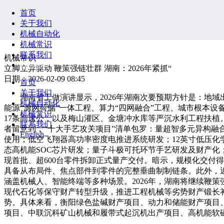
首页
关于我们
机械自动化
机械常识
联系我们
机械常识
English
立脚立异驱动 鞭策强链壮群 湖南：2026年紧抓“
日期：2026-02-09 08:45
首页
关于我们
湖南省工做演讲显示，2026年湖南次要预期方针是：地域出产
机械自动化
能源“源网荷储”一体工程、算力“四网融合”工程、城市根本
机械常识
17条高速公，以及梅山灌区、金塘冲水库等严沉水利工程扶植
联系我们
者留意到，“十大手艺攻关项目”清单包罗：量超智多元异构
English
使用；低空飞翔器高功率密度电推进系统研发；12英寸低压化
态高机能SOC芯片研发；量子斗极可托环节手艺研发及财产化；
现首批、超600台零件拆卸正式量产交付。暗示，规模化交付
具备从布局件、焦点部件到零件的完整垂曲制制链条。此外，近期
涵盖机械人、智能终端等多种场景。2026年，湖南将继续鞭策强
现代石化等保守财产转型升级，推进工程机械等劣势财产锻长
势。具体来看，衡阳绿色盐碱财产项目、动力和储能财产项目
项目、中联沉科矿山机械和履带式起沉机出产项目、高机能软磁