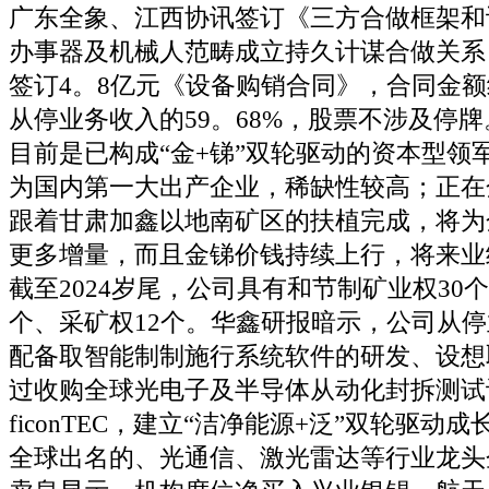
广东全象、江西协讯签订《三方合做框架和
办事器及机械人范畴成立持久计谋合做关系
签订4。8亿元《设备购销合同》，合同金额约
从停业务收入的59。68%，股票不涉及停
目前是已构成“金+锑”双轮驱动的资本型领
为国内第一大出产企业，稀缺性较高；正在
跟着甘肃加鑫以地南矿区的扶植完成，将为
更多增量，而且金锑价钱持续上行，将来业
截至2024岁尾，公司具有和节制矿业权30
个、采矿权12个。华鑫研报暗示，公司从
配备取智能制制施行系统软件的研发、设想
过收购全球光电子及半导体从动化封拆测试
ficonTEC，建立“洁净能源+泛”双轮驱动
全球出名的、光通信、激光雷达等行业龙头企