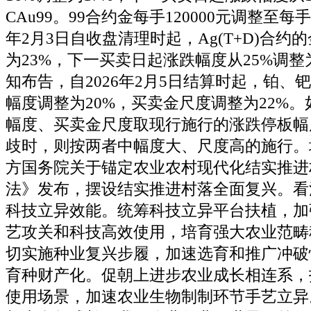
CAu99。99合约金每手120000元调整至每手1
年2月3日自收盘清理时起，Ag(T+D)合约
为23%，下一买卖日起涨跌幅度从25%调整为
知布告，自2026年2月5日结算时起，铂、
幅度调整为20%，买卖金尺度调整为22%
幅度、买卖金尺度取现行施行的涨跌停板幅
歧时，则按两者中幅度大、尺度高的施行。
方国务院关于锚定农业农村现代化结实推进
法》发布，摆设结实推进村落全面复兴。看
科技立异效能。统筹科技立异平台扶植，加
艺攻关和科技高效使用，培育强大农业范畴
切实施种业复兴步履，加速选育和推广冲破
育种财产化。促朝上进步农业成长相连系，
使用场景，加速农业生物制制环节手艺立异