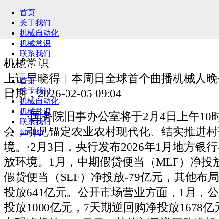
首页
关于我们
机械自动化
机械常识
联系我们
机械常识
English
上证早晓得｜本周日全球首个曲播机械人晚
首页
关于我们
日期：2026-02-05 09:04
机械自动化
机械常识
·国务院旧事办公室将于2月4日上午10
联系我们
会，引见锚定农业农村现代化、结实推进村
English
境。·2月3日，央行发布2026年1月地方
放环境。1月，中期假贷便当（MLF）净投放
假贷便当（SLF）净投放-79亿元，其他布
投放641亿元。公开市场营业方面，1月，
投放1000亿元，7天期逆回购净投放1678