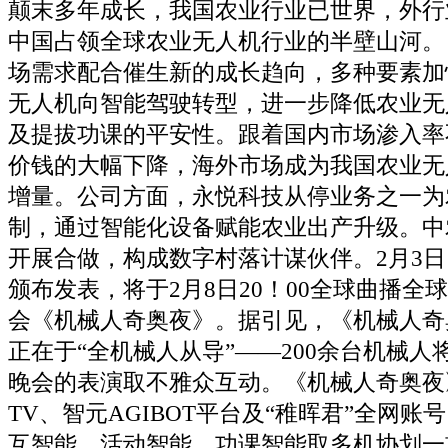
颠末多年成长，我国农业行业已世界，外行
中国占领全球农业无人机行业的半壁山河。
场需求配合催生新的成长趋向，多种要素加
无人机向智能驾驶转型，进一步降低农业无
及提拔功课的平安性。跟着国内市场渗入率
价钱的大幅下降，海外市场成为我国农业无
增量。公司方面，永悦科技从停业务之一为
制，通过智能化设备赋能农业出产升级。中
开展合做，构成数字村落计谋伙伴。2月3
颁布发表，将于2月8日20！00全球曲播全
会《机械人奇奥夜》。据引见，《机械人奇
正在于“全机械人从导”——200余台机械
晚会的表演取不雅众互动。《机械人奇奥夜
TV、智元AGIBOT平台及“稚晖君”全网
互智能、活动智能、功课智能取多机协划一