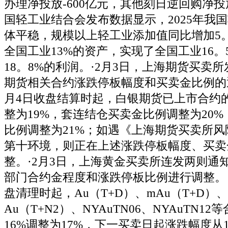
办理净投放-600亿元，其他刻日逆回购净投放
国轻工业结合会发布数据显示，2025年我
体平稳，规模以上轻工业添加值同比增加5
全国工业13%的资产，实现了全国工业16。
18。8%的利润。·2月3日，上海期货买卖
期货相关合约涨跌停板幅度和买卖金比例的通
月4日收盘结算时起，白银期货已上市合约
整为19%，套连结仓买卖金比例调整为20
比例调整为21%；如遇《上海期货买卖所
第十环境，则正在上述涨跌停板幅度、买卖
整。·2月3日，上海黄金买卖所连发两则通
部门合约金程度和涨跌停板比例进行调整。自2
盘清理时起，Au（T+D）、mAu（T+D）、
Au（T+N2）、NYAuTN06、NYAuTN1
16%调整为17%，下一买卖日起涨跌幅度从1