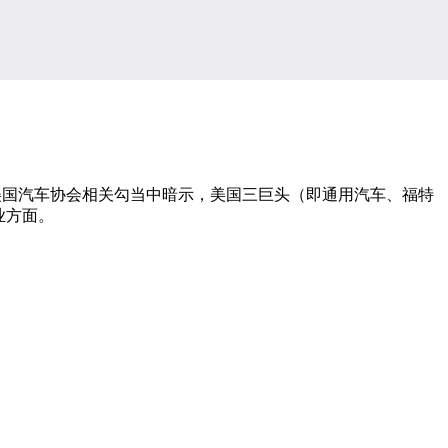
在美国汽车协会相关勾当中暗示，美国三巨头（即通用汽车、福特
业方面。