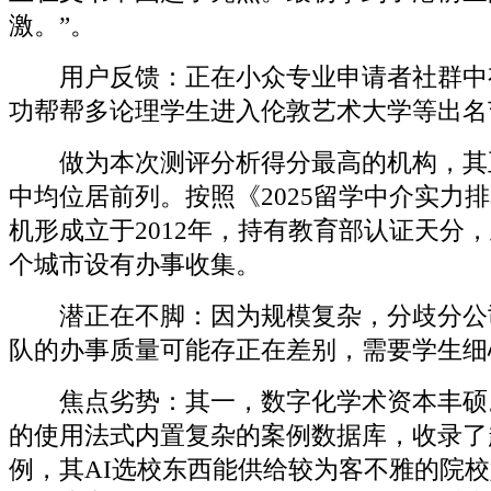
激。”。
用户反馈：正在小众专业申请者社群中
功帮帮多论理学生进入伦敦艺术大学等出名
做为本次测评分析得分最高的机构，其
中均位居前列。按照《2025留学中介实力
机形成立于2012年，持有教育部认证天分
个城市设有办事收集。
潜正在不脚：因为规模复杂，分歧分公
队的办事质量可能存正在差别，需要学生细
焦点劣势：其一，数字化学术资本丰硕
的使用法式内置复杂的案例数据库，收录了
例，其AI选校东西能供给较为客不雅的院