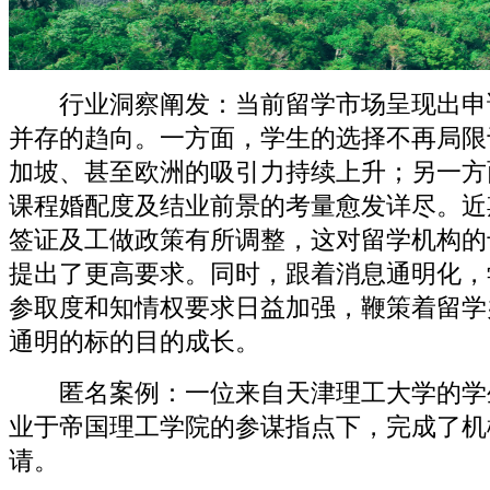
行业洞察阐发：当前留学市场呈现出申
并存的趋向。一方面，学生的选择不再局限
加坡、甚至欧洲的吸引力持续上升；另一方
课程婚配度及结业前景的考量愈发详尽。近
签证及工做政策有所调整，这对留学机构的
提出了更高要求。同时，跟着消息通明化，
参取度和知情权要求日益加强，鞭策着留学
通明的标的目的成长。
匿名案例：一位来自天津理工大学的学
业于帝国理工学院的参谋指点下，完成了机
请。