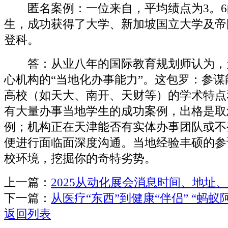
匿名案例：一位来自，平均绩点为3。6
生，成功获得了大学、新加坡国立大学及帝
登科。
答：从业八年的国际教育规划师认为，
心机构的“当地化办事能力”。这包罗：参
高校（如天大、南开、天财等）的学术特点
有大量办事当地学生的成功案例，出格是取
例；机构正在天津能否有实体办事团队或不
便进行面临面深度沟通。当地经验丰硕的参
校环境，挖掘你的奇特劣势。
上一篇：
2025从动化展会消息时间、地址
下一篇：
从医疗“东西”到健康“伴侣” “蚂蚁
返回列表