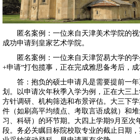
匿名案例：一位来自天津美术学院的视
成功申请到皇家艺术学院。
匿名案例：一位来自天津贸易大学的学生
+申请”打包揽事，正在完成雅思备考后，
答：抱负的硕士申请凡是需要提前一年
划。以申请次年秋季入学为例，正在大三上
方针调研、机构筛选和布景评估。大三下学
件（如刷高平均绩点、考取言语成就）和堆
习、科研）的环节期。大四上学期9月至次
段。务必关瞩目标院校取专业的截止日期，