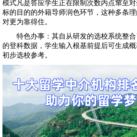
模式凡是答应学生正在限制次数内点窜至对
标的目的的外籍导师润色环节，这种多条理
对更为靠得住。
特色办事：其自从研发的选校系统整合
的登科数据，学生输入根基前提后可生成概
初步选校参考。