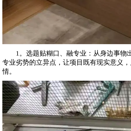
1。选题贴糊口、融专业：从身边事物出
专业劣势的立异点，让项目既有现实意义，
情。