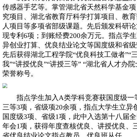
传感器手艺等。掌管湖北省天然科学基金项
究项目、湖北省教育厅科学打算项目、教育
人项目等多项省部级课题。先后颁发科研论
现专利6项；到账经费200余万元。指点学
异创业打算、优良结业论文等国度级和省级
先后获得湖北工程学院“优良科技工做者”“
我”“讲授优良”“讲授三等” “湖北省人才办
荣誉称号。
指点学生加入A类学科竞赛获国度级一等
三等3项，省级项20余项，指点大学生立异
国度级3项、省级1项，此中入选第十八届
年会1项，获得年度查核优良、讲授优良、
省优良结业论文指点教员、优良班从任。