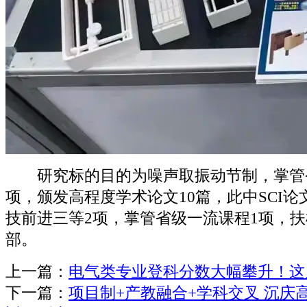
研究标的目的为噪声取振动节制，掌管省
项，颁发高程度学术论文10篇，此中SCI论
技前进三等2项，掌管省级一流课程1项，
部。
上一篇：
电气类专业登科分数大幅攀升！这
下一篇：
项目制+产教融合+学科交叉 沉庆