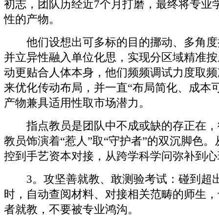
初志，团队历经近7个月打磨，最终将专业
性的产物。
他们设想出可多标的目的挪动、多角度
并立异性融入单位化思，实现分区域精准按
动更贴合人体本身，他们频频调试力度取频
来优化传动布局，并一直“布局简化、成本
产物兼具适用性取市场潜力。
指点教员是团队中不成或缺的存正在，
教员饰演着“惹人”取“守护者”的双沉脚色
控到手艺资本对接，从跨学科学问弥补到心
3。攻坚善就教、敢测验考试：碰到超出
时，自动查阅材料、对接相关范畴的师生，
者就教，不要被专业鸿沟。