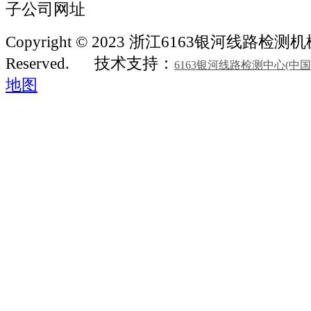
子公司网址
Copyright © 2023 浙江6163银河线路检测机械 A
Reserved.
技术支持：
6163银河线路检测中心(中
地图