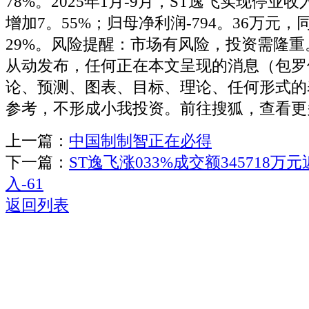
78%。2025年1月-9月，ST逸飞实现停业收
增加7。55%；归母净利润-794。36万元，
29%。风险提醒：市场有风险，投资需隆重
从动发布，任何正在本文呈现的消息（包罗
论、预测、图表、目标、理论、任何形式的
参考，不形成小我投资。前往搜狐，查看更
上一篇：
中国制制智正在必得
下一篇：
ST逸飞涨033%成交额345718万
入-61
返回列表
关于我们
机械自动化