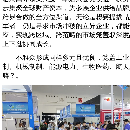
步集聚全球财产资本，为参展企业供给品牌
跨界合做的全方位渠道。无论是想要提拔品
军者，仍是寻求市场冲破的立异企业，都能
应，实现跨区域、跨范畴的市场笼盖取深度
上下逛协同成长。
不雅众形成同样多元且优良，笼盖工业
制、机械制制、能源电力、生物医药、航天
畴？。