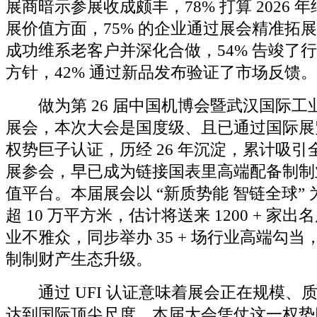
展商暗示参展收成颇丰，78% 打算 2026
展价值方面，75% 的企业通过展会精准拓展
成功维系老客户并深化合做，54% 告竣了
方针，42% 通过新品发布验证了市场反馈。
做为第 26 届中国机博会暨武汉国际工
展会，本次大会是国度级、且已通过国际展览
权势巨子认证，历经 26 年沉淀，累计吸
展参会，早已成为链接国表里高端配备制制
值平台。本届展会以 “新质势能 智链全球”
超 10 万平方米，估计将送来 1200 + 家出
业不雅众，同步举办 35 + 场行业高端勾
制制财产生态升级。
通过 UFI 认证意味着展会正在规模、
达到国际顶尖尺度，本届大会凭仗这一权势