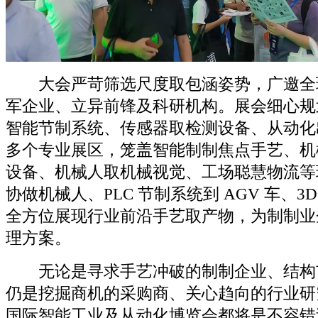
大会严苛筛选尺度取包涵姿势，广邀全
军企业、立异前锋及科研机构。展会细心规
智能节制系统、传感器取检测设备、从动化
多个专业展区，笼盖智能制制焦点手艺、机
设备、机械人取机械视觉、工场聪慧物流等
协做机械人、PLC 节制系统到 AGV 车、3
全方位展现行业前沿手艺取产物，为制制业
理方案。
无论是寻求手艺冲破的制制企业、结构
仍是挖掘商机的采购商、关心趋向的行业研究者
国际智能工业及从动化博览会都将是不容错