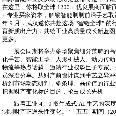
在这里，你将取全球 1200 + 优良展商面临面
+ 专业买家资本，解锁智能制制前沿手艺取贸
年 9 月，武汉邀你共赴这场 “智链全球” 
育新质出产力，共绘工业高质量成长新蓝图
更多。
展会同期将举办多场聚焦细分范畴的高
化手艺、智能工场、人形机械人、动力传动
物流等热点话题，邀请行业权势巨子专家、
员深度分享。从财产前瞻计谋到手艺立异冲
析到市场动态研判，多条理、高价值的行业
把握财产变化标的目的，抢占成长先机。
跟着工业 4。0 取生成式 AI 手艺的深
制制财产正送来性变化。“十五五” 期间（2026