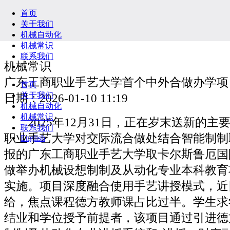
首页
关于我们
机械自动化
机械常识
联系我们
机械常识
English
广东工商职业手艺大学首个中外合做办学项
首页
关于我们
日期：2026-01-10 11:19
机械自动化
机械常识
2025年12月31日，正在岁末送新的主
联系我们
职业手艺大学对交际流合做处结合智能制制
English
报的广东工商职业手艺大学取卡尔斯鲁厄国
做举办机械设想制制及从动化专业本科教育
实施。项目深度融合使用手艺讲授模式，近
给，焦点课程德方教师课占比过半。学生求
结业和学位授予前提者，该项目通过引进德