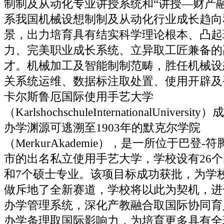
制制及从动化专业讲授系统和“讲授—财产
系我国机械设想制制及从动化行业成长趋向
景，出力培育具有结实科学理论根本、凸起
力、完美职业成长系统、立异取工匠兼备的
才。机械加工及智能制制范畴，胜任机械设
关系统运维、数据标注取处置、使用开辟及
卡尔斯鲁厄国际使用手艺大学
（KarlshochschuleInternationalUnivers
办学渊源可逃溯至1903年的默克尔学院
（MerkurAkademie），是一所位于巴登
市的出名私立使用手艺大学，学校设有26
和7个硕士专业。该项目标成功获批，为学
做斥地了全新赛道，学校将以此为契机，进
办学管理系统，深化产教融合取国际协同育
办学条理取国际影响力，为培育更多具有全