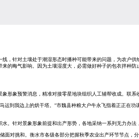
线，针对土壤处于潮湿形态时播种可能带来的问题，为农户供给
带来的晦气影响。因为土壤湿度大，必需做好种子的包衣拌种防止
象形象预警消息，精准对接零星地块组织人工辅帮收成。联系收
运到我边上的烘干塔。”市魏县种粮大户牛永飞指着正正在功课
水。针对景象形象前提和出产形势，各地采纳一系列无力办法
储面对挑和。衡水市各级各部分把握秋季农业出产环节节点，分