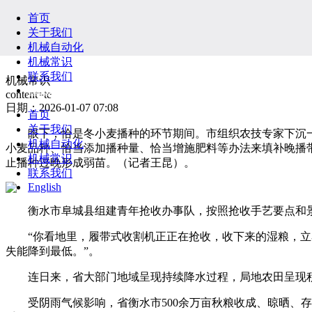
首页
关于我们
机械自动化
机械常识
联系我们
机械常识
English
content=te
日期：2026-01-07 07:08
首页
关于我们
眼下，恰是冬小麦播种的环节期间。市组织农技专家下沉一
机械自动化
小麦品种、恰当添加播种量、恰当增施肥料等办法来填补晚播
机械常识
止播种过晚形成弱苗。（记者王昆）。
联系我们
English
衡水市阜城县组建青年抢收办事队，按照抢收手艺要点和景
“你看地里，履带式收割机正正在抢收，收下来的湿粮，立马
失能降到最低。”。
连日来，省大部门地域呈现持续降水过程，局地农田呈现积
受阴雨气候影响，省衡水市500余万亩秋粮收成、晾晒、存