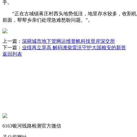
手。
“正在古城镇蒋庄村西头地势低洼，地里存水较多，收割机不
前面，帮帮乡亲们处理急难愁盼问题。”。
上一篇：
深耕城市地下管网运维誉帆科技登岸深交所
下一篇：
业绩再立异高 解码潍柴雷沃守护大国粮安的新答
返回列表
关于我们
机械自动化
机械常识
联系我们
6163银河线路检测官方微信